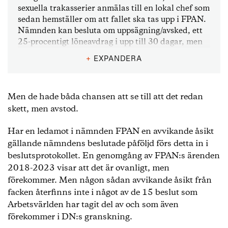
sexuella trakasserier anmälas till en lokal chef som
sedan hemställer om att fallet ska tas upp i FPAN.
Nämnden kan besluta om uppsägning/avsked, ett
25-procentigt löneavdrag i upp till 30 dagar, men
också att det ska lämnas över till polisen, en så
+
EXPANDERA
kallad åtalsanmälan. Ärendet förbereds av
försvarsmaktens juridiska stab som
rekommenderar en påföljd.
Men de hade båda chansen att se till att det redan
I nämnden sitter förutom Överbefälhavaren och
skett, men avstod.
personaldirektören, även representanter för de
huvudsakliga facken Försvarsförbundet,
Har en ledamot i nämnden FPAN en avvikande åsikt
Officersförbundet och Seko, vanligen fackens
gällande nämndens beslutade påföljd förs detta in i
förbundsordförande.
beslutsprotokollet. En genomgång av FPAN:s ärenden
2018-2023 visar att det är ovanligt, men
förekommer. Men någon sådan avvikande åsikt från
facken återfinns inte i något av de 15 beslut som
Arbetsvärlden har tagit del av och som även
förekommer i DN:s granskning.