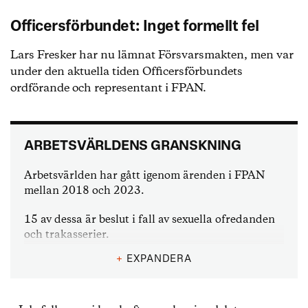
Officersförbundet: Inget formellt fel
Lars Fresker har nu lämnat Försvarsmakten, men var
under den aktuella tiden Officersförbundets
ordförande och representant i FPAN.
ARBETSVÄRLDENS GRANSKNING
Arbetsvärlden har gått igenom ärenden i FPAN
mellan 2018 och 2023.
15 av dessa är beslut i fall av sexuella ofredanden
och trakasserier.
+
EXPANDERA
I 12 av fallen fattades beslut om löneavdrag på 25
procent i 3-10 dagar.
I 1 fall ledde det till en varning.