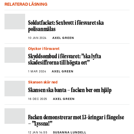
en annan manlig värnpliktig över bröstet och
RELATERAD LÄSNING
stoppade ned handen i dennes byxor och klämde
på hans kön. Händelsen har polisanmälts.
Soldatfacket: Sexbrott i försvaret ska
Händelsen filmades, men förundersökningen läggs
polisanmälas
ned.
10 JAN 2024
AXEL GREEN
Nämnden beslutar därför att inte utdöma
disciplinåtgärd.
Olyckor i försvaret
Skyddsombud i försvaret: ”ska lyfta
skadesiffrorna till högsta ort”
1 MAR 2024
AXEL GREEN
Skansen skär ned
Skansen ska banta – facken ber om hjälp
16 DEC 2025
AXEL GREEN
Facken demonstrerar mot 13-åringar i fängelse
– ”Lyssna!”
12 JAN 14:55
SUSANNA LUNDELL