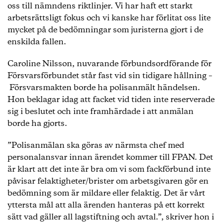
oss till nämndens riktlinjer. Vi har haft ett starkt
ha svarat att han, som hennes överordnade,
bestämmer över henne. Han ska sedan ha tagit på
arbetsrättsligt fokus och vi kanske har förlitat oss lite
hennes lår och nacke och sagt ”hur fin hon var”.
mycket på de bedömningar som juristerna gjort i de
FPAN konstaterar att agerandet utgör sexuella
enskilda fallen.
trakasserier och att befälet utnyttjat sin
överordnade ställning.
Caroline Nilsson, nuvarande förbundsordförande för
Försvarsförbundet står fast vid sin tidigare hållning –
Nämnden beslutar att ge befälet tre dagars 25-
Försvarsmakten borde ha polisanmält händelsen.
procentigt löneavdrag.
Hon beklagar idag att facket vid tiden inte reserverade
sig i beslutet och inte framhärdade i att anmälan
borde ha gjorts.
Under en mässfest gör en manlig sjöman flera
muntliga närmanden mot en kvinnlig kollega på en
”Polisanmälan ska göras av närmsta chef med
toalett. Mannen tar sedan fram sitt kön och
personalansvar innan ärendet kommer till FPAN. Det
uppmanar kvinnan att onanera åt honom. Han
är klart att det inte är bra om vi som fackförbund inte
erkänner händelsen.
påvisar felaktigheter/brister om arbetsgivaren gör en
Nämnden beslutar att ge honom sju dagars 25-
bedömning som är mildare eller felaktig. Det är vårt
procentigt löneavdrag.
yttersta mål att alla ärenden hanteras på ett korrekt
sätt vad gäller all lagstiftning och avtal.”, skriver hon i