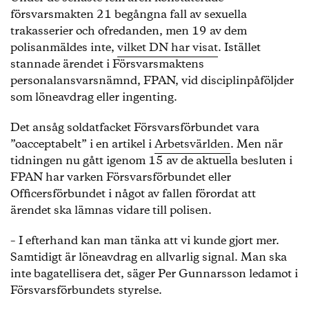
försvarsmakten 21 begångna fall av sexuella
trakasserier och ofredanden, men 19 av dem
polisanmäldes inte,
vilket DN har visat
. Istället
stannade ärendet i Försvarsmaktens
personalansvarsnämnd, FPAN, vid disciplinpåföljder
som löneavdrag eller ingenting.
Det ansåg soldatfacket Försvarsförbundet vara
”oacceptabelt” i en artikel i
Arbetsvärlden
. Men när
tidningen nu gått igenom 15 av de aktuella besluten i
FPAN har varken Försvarsförbundet eller
Officersförbundet i något av fallen förordat att
ärendet ska lämnas vidare till polisen.
– I efterhand kan man tänka att vi kunde gjort mer.
Samtidigt är löneavdrag en allvarlig signal. Man ska
inte bagatellisera det, säger Per Gunnarsson ledamot i
Försvarsförbundets styrelse.