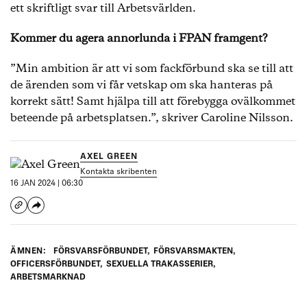
FPAN prövar om en överstelöjtnant bör skiljas från
ett skriftligt svar till Arbetsvärlden.
sin anställning. 2019 anmäls han av tre kvinnliga
anställda för att ha skickat ovälkomna
Kommer du agera annorlunda i FPAN framgent?
meddelanden till dem efter arbetstid på kvällar
och helger. Hans närmsta chef påtalar detta i
”Min ambition är att vi som fackförbund ska se till att
medarbetarsamtal. 2020 inkommer ytterligare
de ärenden som vi får vetskap om ska hanteras på
anmälningar från flera kvinnor om samma sak och
korrekt sätt! Samt hjälpa till att förebygga ovälkommet
att meddelandena innehåller sexuella
beteende på arbetsplatsen.”, skriver Caroline Nilsson.
anspelningar. Beteendet har enligt beslutet pågått
under en längre tid och alltid riktat sig mot
kvinnor i åldrarna 20-30 år.
AXEL GREEN
Kontakta skribenten
Nämnden beslutar att istället ge honom 10 dagars
16 JAN 2024 | 06:30
25-procentigt löneavdrag.
Under en ”muckarfest” antastar enligt anmälan ett
ÄMNEN:
FÖRSVARSFÖRBUNDET
,
FÖRSVARSMAKTEN
,
befäl flertalet värnpliktiga. Bland annat tar han en
OFFICERSFÖRBUNDET
,
SEXUELLA TRAKASSERIER
,
kvinna på rumpan. Han smekte även en annan
ARBETSMARKNAD
kvinna på låren och lyfte upp hennes klänning så
trosorna syntes. Enligt anmälan smekte han även