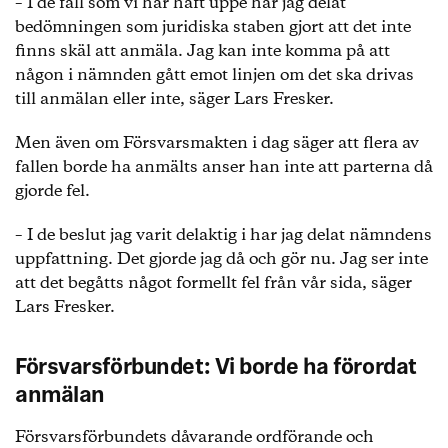
– I de fall som vi har haft uppe har jag delat
bedömningen som juridiska staben gjort att det inte
2 fall avskrevs efter att den anklagade självmant
finns skäl att anmäla. Jag kan inte komma på att
sade upp sig.
någon i nämnden gått emot linjen om det ska drivas
till anmälan eller inte, säger Lars Fresker.
Inget av besluten innebar en polisanmälan.
Men även om Försvarsmakten i dag säger att flera av
Inget av besluten har någon avvikande hållning
fallen borde ha anmälts anser han inte att parterna då
hos ledamöterna noterats.
gjorde fel.
Utöver dessa 15 har Arbetsvärlden har också tagit
del av ett fall där en anställd polisanmälts för flera
– I de beslut jag varit delaktig i har jag delat nämndens
sexuella ofredanden vid samma tillfälle. Polisen
uppfattning. Det gjorde jag då och gör nu. Jag ser inte
lade dock ned utredningen och FPAN avskriver
att det begåtts något formellt fel från vår sida, säger
därför ärendet utan påföljd.
Lars Fresker.
Försvarsförbundet: Vi borde ha förordat
anmälan
Försvarsförbundets dåvarande ordförande och