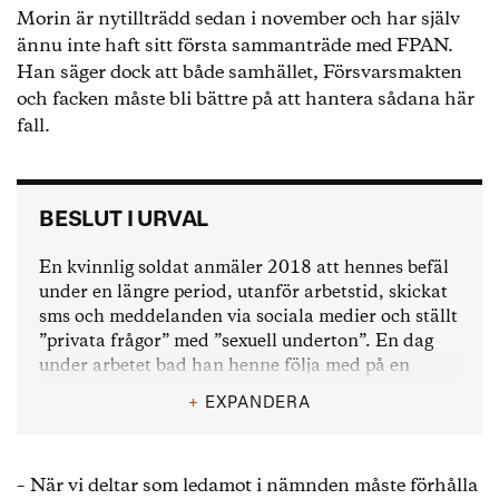
Morin är nytillträdd sedan i november och har själv
ännu inte haft sitt första sammanträde med FPAN.
Han säger dock att både samhället, Försvarsmakten
och facken måste bli bättre på att hantera sådana här
fall.
BESLUT I URVAL
En kvinnlig soldat anmäler 2018 att hennes befäl
under en längre period, utanför arbetstid, skickat
sms och meddelanden via sociala medier och ställt
”privata frågor” med ”sexuell underton”. En dag
under arbetet bad han henne följa med på en
biltur. Under bilturen framkom snart att den
+
EXPANDERA
arbetsuppgift befälet angivit som anledning inte
skulle utföras och inte någon annan heller.
Soldaten uttryckte då, enligt FPAN:s beslut, att
– När vi deltar som ledamot i nämnden måste förhålla
hon inte längre önskade följa med. Befälet ska då