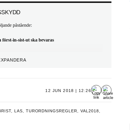
SSKYDD
följande påstående:
först-in-sist-ut ska bevaras
EXPANDERA
ttvis och oflexibel. Vi vill att arbetsmarknadens parter,
mer över vilka spelregler som ska gälla. Då blir det
12 JUN 2018 | 12:26
itt första jobb. (Partiet vill helt slopa
0 anställda, red)
RIST
,
LAS
,
TURORDNINGSREGLER
,
VAL2018
,