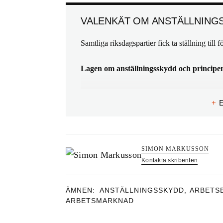
VALENKÄT OM ANSTÄLLNING
Samtliga riksdagspartier fick ta ställning till 
Lagen om anställningsskydd och principen 
Så svarar partierna
+
Centerpartiet:
Nej. Vi anser att arbetsrätten är föråldrad, orä
arbetsgivarna och de anställda, ska bestämma 
SIMON MARKUSSON
Kontakta skribenten
lättare att våga byta jobb och för många att få s
turordningsreglerna för företag med upp till 5
ÄMNEN:
ANSTÄLLNINGSSKYDD
,
ARBETSB
Miljöpartiet:
ARBETSMARKNAD