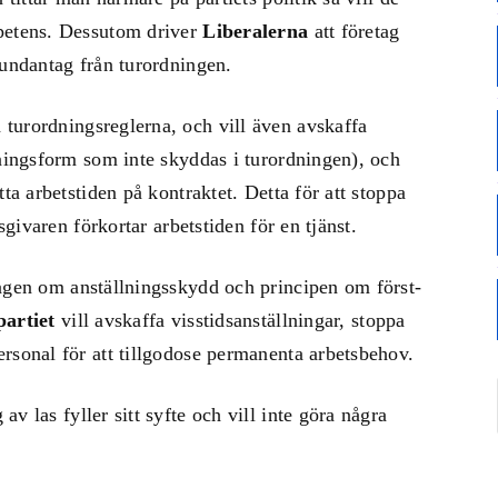
mpetens. Dessutom driver
Liberalerna
att företag
 undantag från turordningen.
 turordningsreglerna, och vill även avskaffa
lningsform som inte skyddas i turordningen), och
ta arbetstiden på kontraktet. Detta för att stoppa
sgivaren förkortar arbetstiden för en tjänst.
Lagen om anställningsskydd och principen om först-
artiet
vill avskaffa visstidsanställningar, stoppa
rsonal för att tillgodose permanenta arbetsbehov.
v las fyller sitt syfte och vill inte göra några