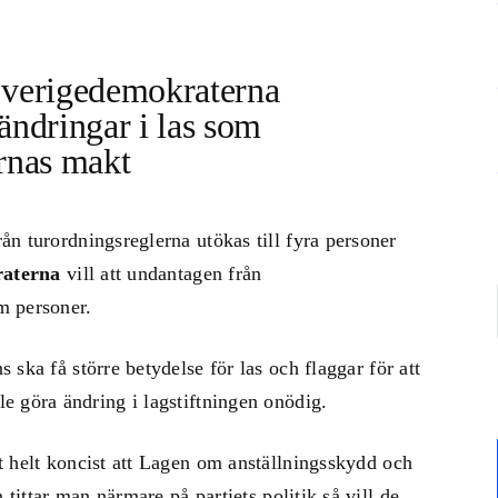
Sverigedemokraterna
ändringar i las som
rnas makt
rån turordningsreglerna utökas till fyra personer
raterna
vill att undantagen från
em personer.
 ska få större betydelse för las och flaggar för att
e göra ändring i lagstiftningen onödig.
t helt koncist att Lagen om anställningsskydd och
 tittar man närmare på partiets politik så vill de