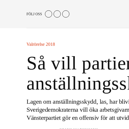
FÖLJ OSS
Valrörelse 2018
Så vill parti
anställnings
Lagen om anställningsskydd, las, har blivi
Sverigedemokraterna vill öka arbetsgivar
Vänsterpartiet gör en offensiv för att utv