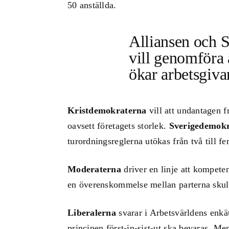
50 anställda.
Alliansen och 
vill genomföra 
ökar arbetsgiva
Kristdemokraterna
vill att undantagen f
oavsett företagets storlek.
Sverigedemok
turordningsreglerna utökas från två till f
Moderaterna
driver en linje att kompetens
en överenskommelse mellan parterna skull
Liberalerna
svarar i Arbetsvärldens enkä
principen först-in-sist-ut ska bevaras. Men