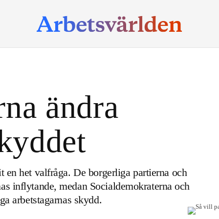
erna ändra
skyddet
t en het valfråga. De borgerliga partierna och
nas inflytande, medan Socialdemokraterna och
idga arbetstagarnas skydd.