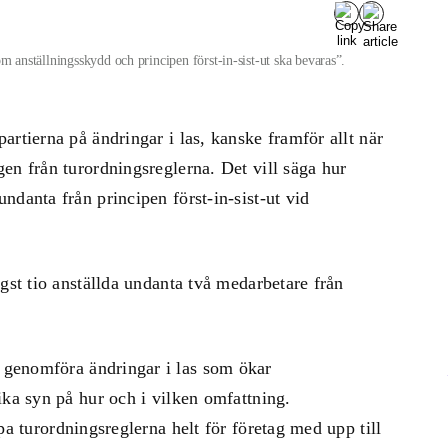
om anställningsskydd och principen först-in-sist-ut ska bevaras”.
rtierna på ändringar i las, kanske framför allt när
en från turordningsreglerna. Det vill säga hur
ndanta från principen först-in-sist-ut vid
gst tio anställda undanta två medarbetare från
 genomföra ändringar i las som ökar
ika syn på hur och i vilken omfattning.
pa turordningsreglerna helt för företag med upp till