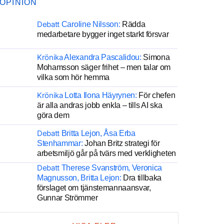
OPINION
Debatt
Caroline Nilsson:
Rädda
medarbetare bygger inget starkt försvar
Krönika
Alexandra Pascalidou:
Simona
Mohamsson säger frihet – men talar om
vilka som hör hemma
Krönika
Lotta Ilona Häyrynen:
För chefen
är alla andras jobb enkla – tills AI ska
göra dem
Debatt
Britta Lejon, Åsa Erba
Stenhammar:
Johan Britz strategi för
arbetsmiljö går på tvärs med verkligheten
Debatt
Therese Svanström, Veronica
Magnusson, Britta Lejon:
Dra tillbaka
förslaget om tjänstemannaansvar,
Gunnar Strömmer