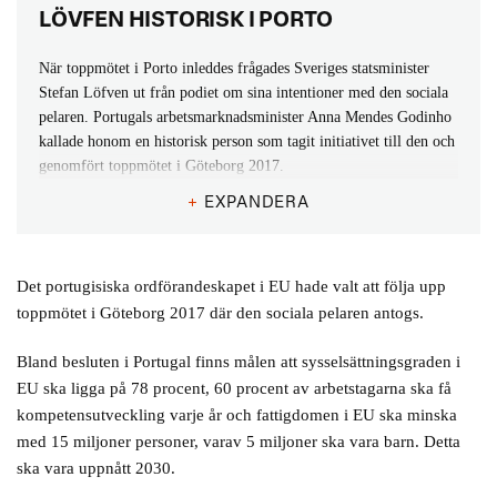
LÖVFEN HISTORISK I PORTO
När toppmötet i Porto inleddes frågades Sveriges statsminister
Stefan Löfven ut från podiet om sina intentioner med den sociala
pelaren. Portugals arbetsmarknadsminister Anna Mendes Godinho
kallade honom en historisk person som tagit initiativet till den och
genomfört toppmötet i Göteborg 2017.
+
EXPANDERA
– Huvudbudskapet från Göteborg, men också Porto, är att den
grundläggande idén med det europeiska samarbetet är att förbättra
människors liv, svarade Löfven.
Det portugisiska ordförandeskapet i EU hade valt att följa upp
Bakgrunden till Göteborg var den stor misstron mot EU och
toppmötet i Göteborg 2017 där den sociala pelaren antogs.
avsaknaden av framtidstro efter finanskrisen 2008.
Bland besluten i Portugal finns målen att sysselsättningsgraden i
– Folk ansåg att politik på nationell nivå eller EU-nivå inte kunde
EU ska ligga på 78 procent, 60 procent av arbetstagarna ska få
göra något för att förbättra deras liv.
kompetensutveckling varje år och fattigdomen i EU ska minska
med 15 miljoner personer, varav 5 miljoner ska vara barn. Detta
Enligt Löfven var syfte med Göteborg att visa hur viktigt
ska vara uppnått 2030.
samarbete var mellan länder, mellan ledare i olika stater och de