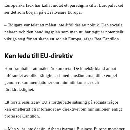
högst beslutande organen i EU. Och att den sociala dimensionen
Europeiska fack har kallat mötet ett paradigmskifte. Europafacket
var lika viktig som någon annan dimension i EU.
ser det som början på ett rättvisare Europa.
– Utan folket är vi ingenting, sa han.
– Tidigare var felet att målen inte åtföljdes av politik. Den sociala
Han tog upp hur viktiga rätten till jobb, anständiga arbetsvillkor,
pelaren och den handlingsplan som man nu har tagit är potentiellt
sociala skyddsnät vid sjukdom och arbetslöshet är för att Europas
viktiga steg för att skapa ett socialt Europa, säger Bea Cantillon.
invånare ska stödja EU-tanken.
Kan leda till EU-direktiv
– EU-kommissionen påminde oss nyss om att vi måste rädda 15
miljoner människor från att riskera fattigdom. Det är på vår
Hon framhåller att målen är konkreta. De innebär bland annat
kontinent. Det är ofattbart. Vi borde inte befinna oss i den
införandet av olika rättigheter i medlemsländerna, till exempel
situationen.
genom rekommendationer om minimiinkomster och
Nyligen hävdade Mattias Dahl, Svenskt Näringslivs vice vd, i
föräldraledighet.
media att såväl Socialdemokraterna som LO vänt och är en del av
motståndet till den sociala pelaren.
Ett första resultat av EU:s fördjupade satsning på sociala frågor
kan emellertid bli införandet av direktivet om minimilöner, enligt
På mötet i Porto sa Stefan Löfven, tvärtom, att han var mycket
professor Cantillon.
glad över EU-kommissionens handlingsplan, som antogs på mötet.
– Men vi är inte där än. Arbetsgivarna i Business Europe motsätter