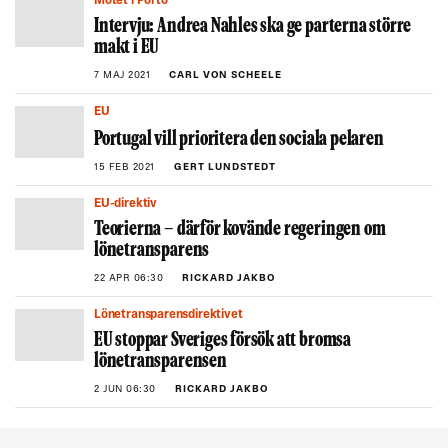
Mötet i Porto
Intervju: Andrea Nahles ska ge parterna större
makt i EU
7 MAJ 2021
CARL VON SCHEELE
EU
Portugal vill prioritera den sociala pelaren
15 FEB 2021
GERT LUNDSTEDT
EU-direktiv
Teorierna – därför kovände regeringen om
lönetransparens
22 APR 06:30
RICKARD JAKBO
Lönetransparensdirektivet
EU stoppar Sveriges försök att bromsa
lönetransparensen
2 JUN 06:30
RICKARD JAKBO