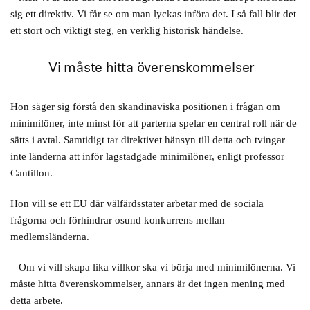
– Principer är inte tillräckligt, de är bara vägledning. Vi behöver
sig ett direktiv. Vi får se om man lyckas införa det. I så fall blir det
handling.
ett stort och viktigt steg, en verklig historisk händelse.
Vi måste hitta överenskommelser
Hon säger sig förstå den skandinaviska positionen i frågan om
minimilöner, inte minst för att parterna spelar en central roll när de
sätts i avtal. Samtidigt tar direktivet hänsyn till detta och tvingar
inte länderna att inför lagstadgade minimilöner, enligt professor
Cantillon.
Hon vill se ett EU där välfärdsstater arbetar med de sociala
frågorna och förhindrar osund konkurrens mellan
medlemsländerna.
– Om vi vill skapa lika villkor ska vi börja med minimilönerna. Vi
måste hitta överenskommelser, annars är det ingen mening med
detta arbete.