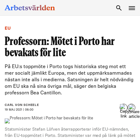
SÖK
EU
Professorn: Mötet i Porto har
bevakats för lite
På EU:s toppmöte i Porto togs historiska steg mot ett
mer socialt jämlikt Europa, men det uppmärksammades
nästan inte alls i medierna. Satsningen är helt nödvändig
om EU ska nå sina övriga mål, säger den belgiska
professorn Bea Cantillon.
CARL VON SCHEELE
19 MAJ 2021 | 06:00
Statsminister Stefan Löfven återrapporterar inför EU-nämnden,
från EU-toppmötet i Porto. Statsminister var med på länk på mötet