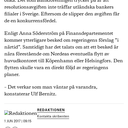
olika. Det som Bankföreningen trycker på är att
resolutionsavgiften inte träffar utländska bankers
filialer i Sverige. Eftersom de slipper den avgiften får
de en konkurrensfördel.
Enligt Anna Söderström på Finansdepartementet
kommer ytterligare besked om regeringens förslag ”i
närtid”. Samtidigt har det talats om att ett besked är
nära förestående om Nordeas eventuella flytt av
huvudkontoret till Köpenhamn eller Helsingfors. Den
flytten skulle vara en direkt följd av regeringens
planer.
– Det verkar som man väntar på varandra,
konstaterar Ulf Bernitz.
REDAKTIONEN
Kontakta skribenten
1 JUN 2017 | 09:15