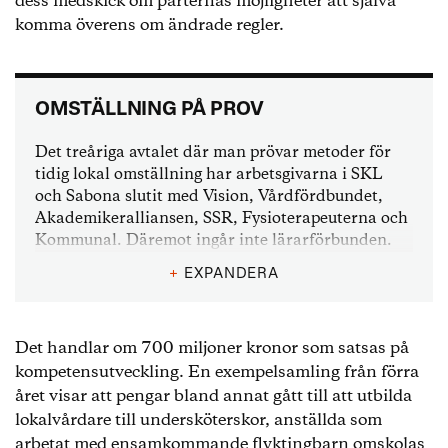
dess medskick om parternas möjligheter att själva
komma överens om ändrade regler.
OMSTÄLLNING PÅ PROV
Det treåriga avtalet där man prövar metoder för
tidig lokal omställning har arbetsgivarna i SKL
och Sabona slutit med Vision, Vårdfördbundet,
Akademikeralliansen, SSR, Fysioterapeuterna och
Kommunal. Däremot ingår inte lärarförbunden.
+
EXPANDERA
Det här handlar överenskommelsen om:
+ att stärka anställdas kompetens för att i god tid
möta förändrade behov inom verksamheten.
Det handlar om 700 miljoner kronor som satsas på
kompetensutveckling. En exempelsamling från förra
+ att de som riskerar övertalighet ska kunna få
året visar att pengar bland annat gått till att utbilda
andra arbetsuppgifter.
lokalvårdare till undersköterskor, anställda som
arbetat med ensamkommande flyktingbarn omskolas