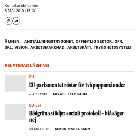
Kontakta skribenten
8 MAJ 2019 | 15:13
ÄMNEN:
ANSTÄLLNINGSTRYGGHET
,
OFFENTLIG SEKTOR
,
OFR
,
SKL
,
VISION
,
ARBETSMARKNAD
,
ARBETSRÄTT
,
TRYGGHETSSYSTEM
RELATERAD LÄSNING
EU
EU-parlamentet röstar för två pappamånader
4 APR 2019
MIKAEL FELDBAUM
EU-val
Rödgröna stödjer socialt protokoll ‒ blå säger
nej
23 MAJ 2019
SIMON MARKUSSON