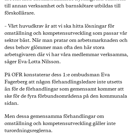
+ att de som genomgått rehabilitering och inte kan
till annan verksamhet och barnskötare utbildas till
återgå till sin tidigare arbetsplats ska få kompetens
förskollärare.
för en ny tjänst.
– Vårt huvudkrav är att vi ska hitta lösningar för
+ att erbjuda samtalsstöd/coachning till såväl
omställning och kompetensutveckling som passar vår
chefer som medarbetare inför en
övertalighetssituation.
sektor bäst. När man pratar om arbetsmarknaden och
dess behov glömmer man ofta den här stora
Förhandlingarna som nu inleds har följande
arbetsgivaren där vi har våra medlemmar verksamma,
parter:
säger Eva-Lotta Nilsson.
Arbetsgivarorganisationer: Sveriges Kommuner
På OFR konstaterar dess 1:e ombudsman Eva
och Landsting och Sobona – Kommunala
Fagerberg att någon förhandlingsledare inte utsetts
företagens arbetsgivarorganisation.
än för de förhandlingar som gemensamt kommer att
ske för de fyra förbundsområdena på den kommunala
Fack: Kommunalarbetareförbundet, OFRs
sidan.
förbundsområde Allmän kommunal verksamhet,
OFRs förbundsområde Hälso- och sjukvård, OFRs
Men dessa gemensamma förhandlingar om
förbundsområde Läkare, Lärarförbundets och
Lärarnas Riksförbunds Samverkansråd samt
omställning och kompetensutveckling gäller inte
AkademikerAlliansen.
turordningsreglerna.