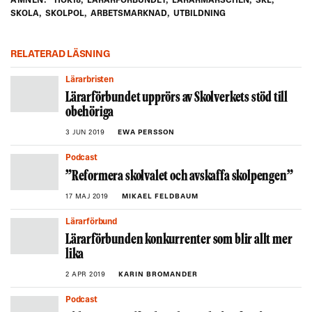
ÄMNEN:
HÖK18
,
LÄRARFÖRBUNDET
,
LÄRARMARSCHEN
,
SKL
,
SKOLA
,
SKOLPOL
,
ARBETSMARKNAD
,
UTBILDNING
RELATERAD LÄSNING
Lärarbristen
Lärarförbundet upprörs av Skolverkets stöd till
obehöriga
3 JUN 2019
EWA PERSSON
Podcast
”Reformera skolvalet och avskaffa skolpengen”
17 MAJ 2019
MIKAEL FELDBAUM
Lärarförbund
Lärarförbunden konkurrenter som blir allt mer
lika
2 APR 2019
KARIN BROMANDER
Podcast