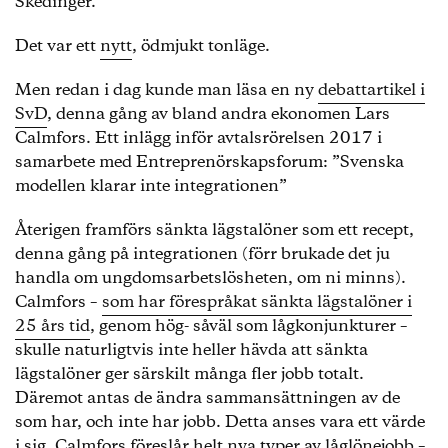
Skedinger.
Det var ett
nytt
, ödmjukt tonläge.
Men redan i dag kunde man läsa en ny
debattartikel i
SvD
, denna gång av bland andra ekonomen Lars
Calmfors. Ett inlägg inför avtalsrörelsen 2017 i
samarbete med Entreprenörskapsforum: ”Svenska
modellen klarar inte integrationen”
Återigen framförs sänkta lägstalöner som ett recept,
denna gång på integrationen (förr brukade det ju
handla om ungdomsarbetslösheten, om ni minns).
Calmfors –
som har förespråkat sänkta lägstalöner i
25 års tid
, genom hög- såväl som lågkonjunkturer –
skulle naturligtvis inte heller hävda att sänkta
lägstalöner ger särskilt många fler jobb totalt.
Däremot antas de ändra sammansättningen av de
som har, och inte har jobb. Detta anses vara ett värde
i sig. Calmfors föreslår helt nya typer av låglönejobb –