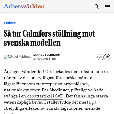
SÖK
Ledare
Så tar Calmfors ställning mot
svenska modellen
MIKAEL FELDBAUM
24 NOV 2016 | 15:19
Äntligen vänder det! Det lockades man nästan att tro
när en av de som tydligast förespråkat sänkta
lägstalöner som ett recept mot arbetslöshet,
nationalekonomen Per Skedinger, plötsligt verkade
svänga i en
debattartikel i SvD
. Det fanns inga starka
vetenskapliga bevis. I stället tydde det mesta på
obetydliga effekter av sänkta lägstalöner, menade