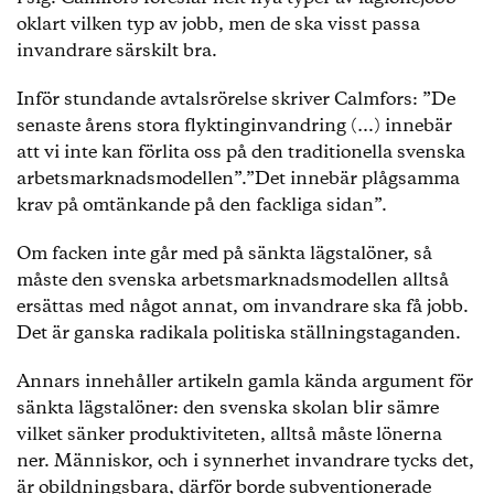
oklart vilken typ av jobb, men de ska visst passa
invandrare särskilt bra.
Inför stundande avtalsrörelse skriver Calmfors: ”De
senaste årens stora flyktinginvandring (…) innebär
att vi inte kan förlita oss på den traditionella svenska
arbetsmarknadsmodellen”.”Det innebär plågsamma
krav på omtänkande på den fackliga sidan”.
Om facken inte går med på sänkta lägstalöner, så
måste den svenska arbetsmarknadsmodellen alltså
ersättas med något annat, om invandrare ska få jobb.
Det är ganska radikala politiska ställningstaganden.
Annars innehåller artikeln gamla kända argument för
sänkta lägstalöner: den svenska skolan blir sämre
vilket sänker produktiviteten, alltså måste lönerna
ner. Människor, och i synnerhet invandrare tycks det,
är obildningsbara, därför borde subventionerade