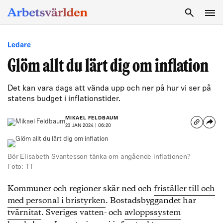
SÖK
Ledare
Glöm allt du lärt dig om inflation
Det kan vara dags att vända upp och ner på hur vi ser på
statens budget i inflationstider.
MIKAEL FELDBAUM
23 JAN 2024 | 06:20
Bör Elisabeth Svantesson tänka om angående inflationen?
Foto: TT
Kommuner och regioner skär ned och
friställer till och
med personal i bristyrken
. Bostadsbyggandet har
tvärnitat
. Sveriges vatten- och
avloppssystem