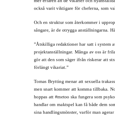
mer erfaren än de vikarier och nyanställd
också varit viktigare för cheferna, som val
Och en struktur som återkommer i upprop 
sångare, är de otrygga anställningarna. Hä
”Åtskilliga redaktioner har satt i system att
projektanställningar. Många av oss är fril
gör att den som säger ifrån riskerar att st
förlängt vikariat.”
Tomas Brytting menar att sexuella trakas
men snart kommer att komma tillbaka. N
hoppas att #metoo ska fungera som psykot
handlar om maktspel kan få både dem som 
sina handlingsmönster, varför man agera