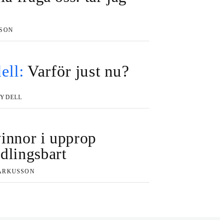
SSON
ell:
Varför just nu?
RYDELL
innor i upprop
dlingsbart
ARKUSSON