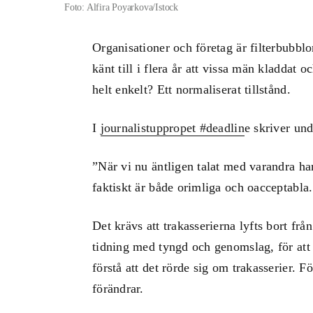
Foto: Alfira Poyarkova/Istock
Organisationer och företag är filterbubbl
känt till i flera år att vissa män kladdat 
helt enkelt? Ett normaliserat tillstånd.
I
journalistuppropet #deadlin
e skriver und
”När vi nu äntligen talat med varandra har
faktiskt är både orimliga och oacceptabla. 
Det krävs att trakasserierna lyfts bort frå
tidning med tyngd och genomslag, för att
förstå att det rörde sig om trakasserier. Fö
förändrar.