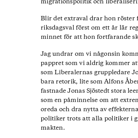
migrationspolitik och liberaliser
Blir det extraval drar hon röster
riksdagsval först om ett år lär re
minnet för att hon fortfarande s
Jag undrar om vi någonsin komme
pappret som vi aldrig kommer att
som Liberalernas gruppledare Jo
bara retorik, lite som Alfons Åb
fastnade Jonas Sjöstedt stora le
som en påminnelse om att extrema
oreda och dra nytta av effekter
politiker trots att alla politiker
makten.