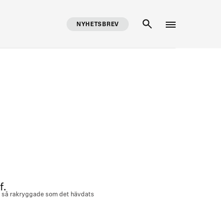
NYHETSBREV
SÖK
f.