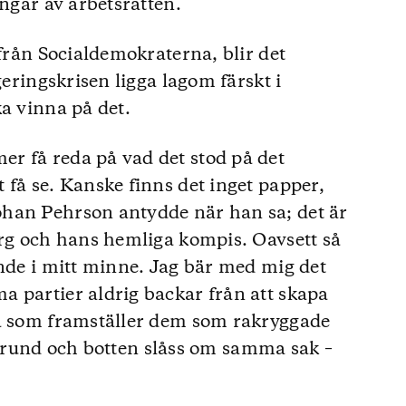
ingar av arbetsrätten.
 från Socialdemokraterna, blir det
geringskrisen ligga lagom färskt i
ka vinna på det.
r få reda på vad det stod på det
 få se. Kanske finns det inget papper,
han Pehrson antydde när han sa; det är
erg och hans hemliga kompis. Oavsett så
ende i mitt minne. Jag bär med mig det
 partier aldrig backar från att skapa
na som framställer dem som rakryggade
 i grund och botten slåss om samma sak –