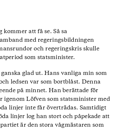
g kommer att få se. Så sa
i samband med regeringsbildningen
mansrundor och regeringskris skulle
atperiod som statsminister.
t ganska glad ut. Hans vanliga min som
 och ledsen var som bortblåst. Denna
 leende på minnet. Han berättade för
per igenom Löfven som statsminister med
da linjer inte får överträdas. Samtidigt
da linjer log han stort och påpekade att
partiet är den stora vågmästaren som