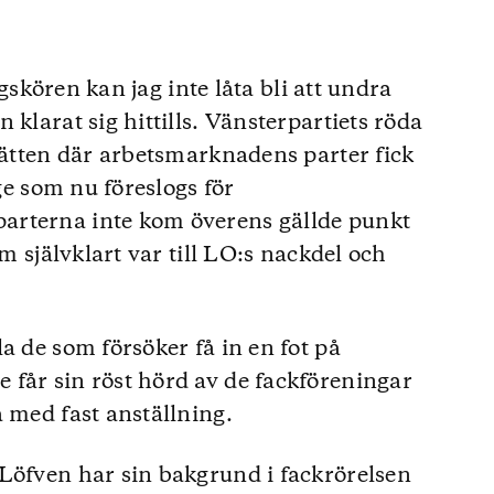
ingskören kan jag inte låta bli att undra
 klarat sig hittills. Vänsterpartiets röda
srätten där arbetsmarknadens parter fick
äge som nu föreslogs för
arterna inte kom överens gällde punkt
om självklart var till LO:s nackdel och
a de som försöker få in en fot på
får sin röst hörd av de fackföreningar
a med fast anställning.
Löfven har sin bakgrund i fackrörelsen