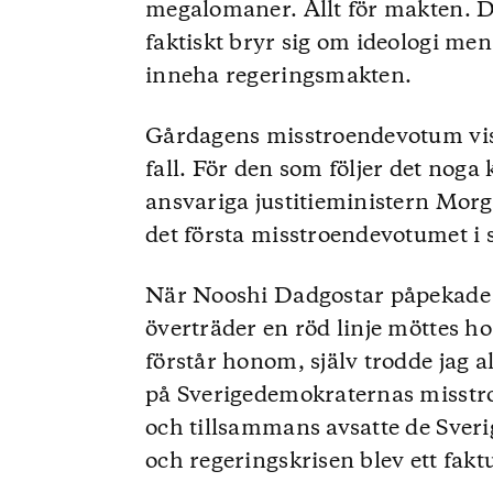
megalomaner. Allt för makten. D
faktiskt bryr sig om ideologi men 
inneha regeringsmakten.
Gårdagens misstroendevotum vis
fall. För den som följer det noga
ansvariga justitieministern Mor
det första misstroendevotumet i s
När Nooshi Dadgostar påpekade 
överträder en röd linje möttes h
förstår honom, själv trodde jag al
på Sverigedemokraternas misst
och tillsammans avsatte de Sveri
och regeringskrisen blev ett fak