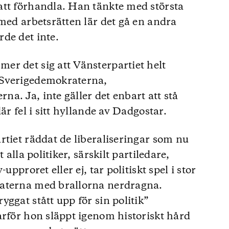
att förhandla. Han tänkte med största
 med arbetsrätten lär det gå en andra
de det inte.
r det sig att Vänsterpartiet helt
 Sverigedemokraterna,
a. Ja, inte gäller det enbart att stå
är fel i sitt hyllande av Dadgostar.
rtiet räddat de liberaliseringar som nu
 alla politiker, särskilt partiledare,
upproret eller ej, tar politiskt spel i stor
raterna med brallorna nerdragna.
ggat stått upp för sin politik”
arför hon släppt igenom historiskt hård