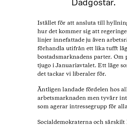
Dadgostar.
Istället för att ansluta till hylln
hur det kommer sig att regeringen
linjer innefattade ju även arbet
förhandla utifrån ett lika tufft l
bostadsmarknadens parter. Om p
tjugo i Januariavtalet. Ett läge s
det tackar vi liberaler för.
Äntligen landade fördelen hos all
arbetsmarknaden men tyvärr inte 
som agerar intressegrupp för all
Socialdemokraterna och särskilt 