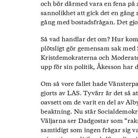
och bör därmed vara en fena på 
sannolikhet att gick det en gång
gång med bostadsfrågan. Det gjor
Så vad handlar det om? Hur komme
plötsligt gör gemensam sak med
Kristdemokraterna och Moderatern
upp för sin politik, Åkesson har d
Om så vore fallet hade Vänsterpa
gjorts av LAS. Tyvärr är det så att
oavsett om de varit en del av Alby-
beaktning. Nu står Socialdemok
Väljarna ser Dadgostar som “rakry
samtidigt som ingen frågar sig v