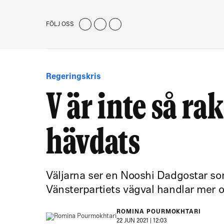
FÖLJ OSS
Regeringskris
V är inte så r
hävdats
Väljarna ser en Nooshi Dadgostar som
Vänsterpartiets vägval handlar mer o
ROMINA POURMOKHTARI
22 JUN 2021 | 12:03