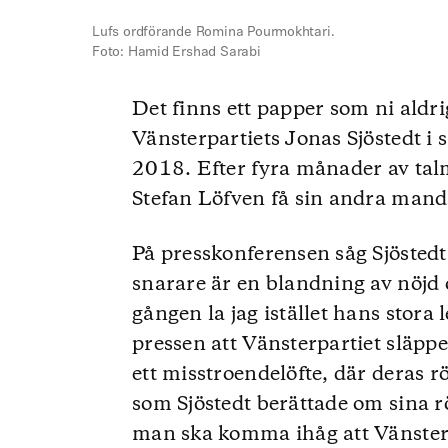
Lufs ordförande Romina Pourmokhtari.
Foto: Hamid Ershad Sarabi
Det finns ett papper som ni aldri
Vänsterpartiets Jonas Sjöstedt 
2018. Efter fyra månader av tal
Stefan Löfven få sin andra mand
På presskonferensen såg Sjösted
snarare är en blandning av nöjd
gången la jag istället hans stora
pressen att Vänsterpartiet släp
ett misstroendelöfte, där deras rö
som Sjöstedt berättade om sina rö
man ska komma ihåg att Vänster