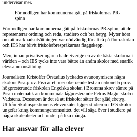
undervisar mer.
Förmodligen har kommunerna gått på friskolornas PR-
spinn
Förmodligen har kommunerna gått på friskolornas PR-spinn; att de
representerar ordning och reda, studiero och bra betyg. Myter hörs
om att marknadsutsättningen var nödvändig för att rå på flum-skolan
och IES har blivit friskoleförespråkarnas flaggskepp.
Men, innan privatiseringarna hade Sverige en av de bästa skolorna i
världen – och IES tycks inte vara bättre än andra skolor med snarlik
elevsammansättning.
Journalisten Kristoffer Örstadius lyckades avanonymisera några
skolors Pisa-prov. Pisa är ett mer oberoende test än nationella prov:
högpresterande friskolan Engelska skolan i Bromma skrev sämre på
Pisa i matematik än kommunala lågpresterande Petrus Magni skola i
Vadstena. Dessutom är det så att friskolor sätter fler glädjebetyg.
Utifrån Skolinspektionens elevenkäter ligger studieron i IES skolor
ungefär kring kommungenomsnittet, det vill säga över i studiero på
några skolenheter och under på lika många.
Har ansvar för alla elever