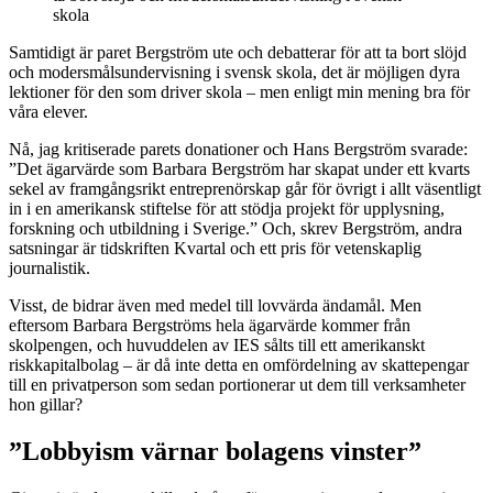
skola
Samtidigt är paret Bergström ute och debatterar för att ta bort slöjd
och modersmålsundervisning i svensk skola, det är möjligen dyra
lektioner för den som driver skola – men enligt min mening bra för
våra elever.
Nå, jag kritiserade parets donationer och Hans Bergström svarade:
”Det ägarvärde som Barbara Bergström har skapat under ett kvarts
sekel av framgångsrikt entreprenörskap går för övrigt i allt väsentligt
in i en amerikansk stiftelse för att stödja projekt för upplysning,
forskning och utbildning i Sverige.” Och, skrev Bergström, andra
satsningar är tidskriften Kvartal och ett pris för vetenskaplig
journalistik.
Visst, de bidrar även med medel till lovvärda ändamål. Men
eftersom Barbara Bergströms hela ägarvärde kommer från
skolpengen, och huvuddelen av IES sålts till ett amerikanskt
riskkapitalbolag – är då inte detta en omfördelning av skattepengar
till en privatperson som sedan portionerar ut dem till verksamheter
hon gillar?
”Lobbyism värnar bolagens vinster”