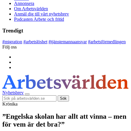
Annonsera
Om Arbetsvärlden
Anmäl dig till vårt nyhetsbrev
Podcasten Arbete och fritid
Trendigt
#
migration
#
arbetslöshet
#
tjänstemannaansvar
#
arbetsförmedlingen
Följ oss
Nyhetsbrev
Sök
Krönika
”Engelska skolan har allt att vinna – men
för vem är det bra?”