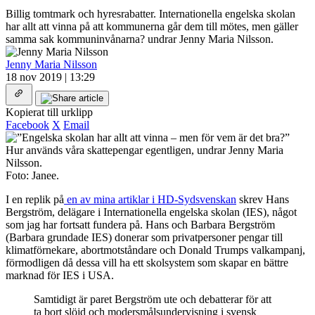
Billig tomtmark och hyresrabatter. Internationella engelska skolan
har allt att vinna på att kommunerna går dem till mötes, men gäller
samma sak kommuninvånarna? undrar Jenny Maria Nilsson.
Jenny Maria Nilsson
18 nov 2019 | 13:29
Kopierat till urklipp
Facebook
X
Email
Hur används våra skattepengar egentligen, undrar Jenny Maria
Nilsson.
Foto: Janee.
I en replik på
en av mina artiklar i HD-Sydsvenskan
skrev Hans
Bergström, delägare i Internationella engelska skolan (IES), något
som jag har fortsatt fundera på. Hans och Barbara Bergström
(Barbara grundade IES) donerar som privatpersoner pengar till
klimatförnekare, abortmotståndare och Donald Trumps valkampanj,
förmodligen då dessa vill ha ett skolsystem som skapar en bättre
marknad för IES i USA.
Samtidigt är paret Bergström ute och debatterar för att
ta bort slöjd och modersmålsundervisning i svensk