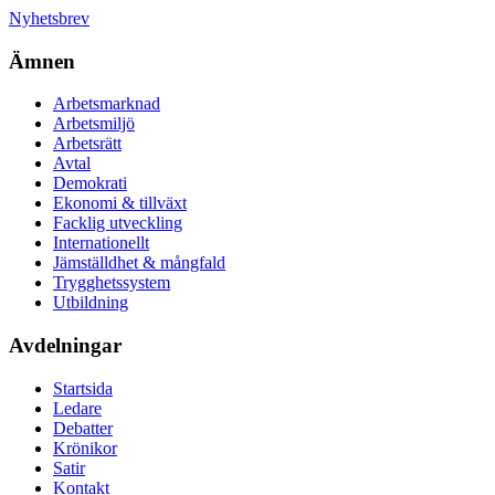
Nyhetsbrev
Ämnen
Arbetsmarknad
Arbetsmiljö
Arbetsrätt
Avtal
Demokrati
Ekonomi & tillväxt
Facklig utveckling
Internationellt
Jämställdhet & mångfald
Trygghetssystem
Utbildning
Avdelningar
Startsida
Ledare
Debatter
Krönikor
Satir
Kontakt