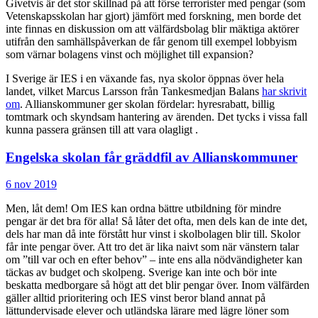
Givetvis är det stor skillnad på att förse terrorister med pengar (som
Vetenskapsskolan har gjort) jämfört med forskning
,
men borde det
inte finnas en diskussion om att välfärdsbolag blir mäktiga aktörer
utifrån den samhällspåverkan de får genom till exempel lobbyism
som värnar bolagens vinst och möjlighet till expansion?
I Sverige är IES i en växande fas, nya skolor öppnas över hela
landet, vilket Marcus Larsson från Tankesmedjan Balans
har skrivit
om
. Allianskommuner ger skolan fördelar: hyresrabatt, billig
tomtmark och skyndsam hantering av ärenden. Det tycks i vissa fall
kunna passera gränsen till att vara olagligt .
Engelska skolan får gräddfil av Allianskommuner
6 nov 2019
Men, låt dem! Om IES kan ordna bättre utbildning för mindre
pengar är det bra för alla! Så låter det ofta, men dels kan de inte det,
dels har man då inte förstått hur vinst i skolbolagen blir till. Skolor
får inte pengar över. Att tro det är lika naivt som när vänstern talar
om ”till var och en efter behov” – inte ens alla nödvändigheter kan
täckas av budget och skolpeng. Sverige kan inte och bör inte
beskatta medborgare så högt att det blir pengar över. Inom välfärden
gäller alltid prioritering och IES vinst beror bland annat på
lättundervisade elever och utländska lärare med lägre löner som