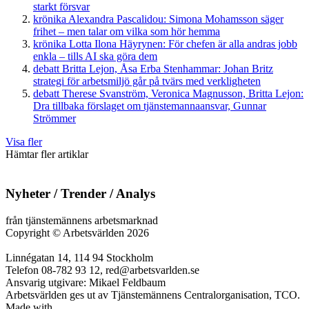
starkt försvar
krönika
Alexandra Pascalidou:
Simona Mohamsson säger
frihet – men talar om vilka som hör hemma
krönika
Lotta Ilona Häyrynen:
För chefen är alla andras jobb
enkla – tills AI ska göra dem
debatt
Britta Lejon, Åsa Erba Stenhammar:
Johan Britz
strategi för arbetsmiljö går på tvärs med verkligheten
debatt
Therese Svanström, Veronica Magnusson, Britta Lejon:
Dra tillbaka förslaget om tjänstemannaansvar, Gunnar
Strömmer
Visa fler
Hämtar fler artiklar
Nyheter / Trender / Analys
från tjänstemännens arbetsmarknad
Copyright
©
Arbetsvärlden 2026
Linnégatan 14, 114 94 Stockholm
Telefon 08-782 93 12, red@arbetsvarlden.se
Ansvarig utgivare: Mikael Feldbaum
Arbetsvärlden ges ut av Tjänstemännens Centralorganisation, TCO.
Made with