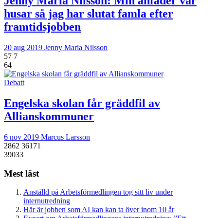
Jenny Maria Nilsson:
Min anfader var
husar så jag har slutat famla efter
framtidsjobben
20 aug 2019
Jenny Maria Nilsson
57
7
64
Debatt
Engelska skolan får gräddfil av
Allianskommuner
6 nov 2019
Marcus Larsson
2862
36171
39033
Mest läst
Anställd på Arbetsförmedlingen tog sitt liv under
internutredning
Här är jobben som AI kan kan ta över inom 10 år