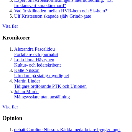
Expert om Arbetsförmedlingens internutredning: ”Ett
fruktansvärt karaktärsmord”
Vad är skillnaden mellan HVB-hem och Sis-hem?
Ulf Kristersson skapade själv Grindr-gate
Visa fler
Krönikörer
Alexandra Pascalidou
Författare och journalist
Lotta Ilona Häyrynen
Kultur- och ledarskribent
Kalle Nilsson
Utredare på statlig myndighet
Martin Linder
Tidigare ordförande PTK och Unionen
Johan Murén
Mångsysslare utan anställning
Visa fler
Opinion
debatt
Caroline Nilsson:
Rädda medarbetare bygger inget