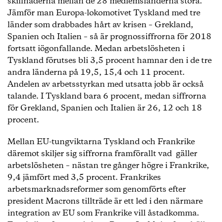
skillnaderna mellan de 28 medlemsländerna stora.
Jämför man Europa-lokomotivet Tyskland med tre
länder som drabbades hårt av krisen – Grekland,
Spanien och Italien – så är prognossiffrorna för 2018
fortsatt iögonfallande. Medan arbetslösheten i
Tyskland förutses bli 3,5 procent hamnar den i de tre
andra länderna på 19,5, 15,4 och 11 procent.
Andelen av arbetsstyrkan med utsatta jobb är också
talande. I Tyskland bara 6 procent, medan siffrorna
för Grekland, Spanien och Italien är 26, 12 och 18
procent.
Mellan EU-tungviktarna Tyskland och Frankrike
däremot skiljer sig siffrorna framförallt vad gäller
arbetslösheten – nästan tre gånger högre i Frankrike,
9,4 jämfört med 3,5 procent. Frankrikes
arbetsmarknadsreformer som genomförts efter
president Macrons tillträde är ett led i den närmare
integration av EU som Frankrike vill åstadkomma.