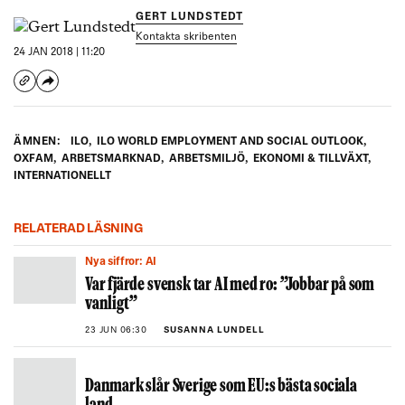
GERT LUNDSTEDT
Kontakta skribenten
24 JAN 2018 | 11:20
ÄMNEN:
ILO
,
ILO WORLD EMPLOYMENT AND SOCIAL OUTLOOK
,
OXFAM
,
ARBETSMARKNAD
,
ARBETSMILJÖ
,
EKONOMI & TILLVÄXT
,
INTERNATIONELLT
RELATERAD LÄSNING
Nya siffror: AI
Var fjärde svensk tar AI med ro: ”Jobbar på som
vanligt”
23 JUN 06:30
SUSANNA LUNDELL
Danmark slår Sverige som EU:s bästa sociala