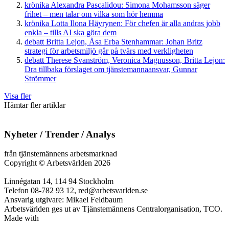
krönika
Alexandra Pascalidou:
Simona Mohamsson säger
frihet – men talar om vilka som hör hemma
krönika
Lotta Ilona Häyrynen:
För chefen är alla andras jobb
enkla – tills AI ska göra dem
debatt
Britta Lejon, Åsa Erba Stenhammar:
Johan Britz
strategi för arbetsmiljö går på tvärs med verkligheten
debatt
Therese Svanström, Veronica Magnusson, Britta Lejon:
Dra tillbaka förslaget om tjänstemannaansvar, Gunnar
Strömmer
Visa fler
Hämtar fler artiklar
Nyheter / Trender / Analys
från tjänstemännens arbetsmarknad
Copyright
©
Arbetsvärlden 2026
Linnégatan 14, 114 94 Stockholm
Telefon 08-782 93 12, red@arbetsvarlden.se
Ansvarig utgivare: Mikael Feldbaum
Arbetsvärlden ges ut av Tjänstemännens Centralorganisation, TCO.
Made with