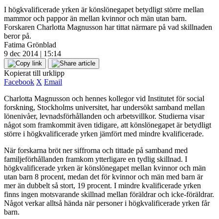
I högkvalificerade yrken är könslönegapet betydligt större mellan
mammor och pappor än mellan kvinnor och män utan barn.
Forskaren Charlotta Magnusson har tittat närmare på vad skillnaden
beror på.
Fatima Grönblad
9 dec 2014 | 15:14
Kopierat till urklipp
Facebook
X
Email
Charlotta Magnusson och hennes kollegor vid Institutet för social
forskning, Stockholms universitet, har undersökt samband mellan
lönenivåer, levnadsförhållanden och arbetsvillkor. Studierna visar
något som framkommit även tidigare, att könslönegapet är betydligt
större i högkvalificerade yrken jämfört med mindre kvalificerade.
När forskarna bröt ner siffrorna och tittade på samband med
familjeförhållanden framkom ytterligare en tydlig skillnad. I
högkvalificerade yrken är könslönegapet mellan kvinnor och män
utan barn 8 procent, medan det för kvinnor och män med barn är
mer än dubbelt så stort, 19 procent. I mindre kvalificerade yrken
finns ingen motsvarande skillnad mellan föräldrar och icke-föräldrar.
Något verkar alltså hända när personer i högkvalificerade yrken får
barn.