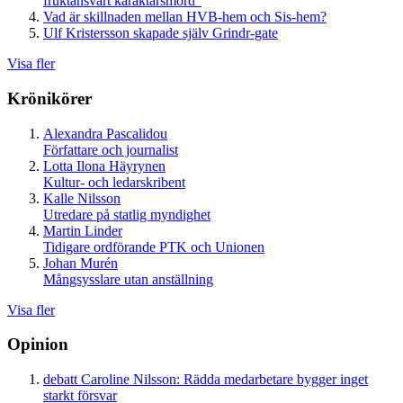
fruktansvärt karaktärsmord”
Vad är skillnaden mellan HVB-hem och Sis-hem?
Ulf Kristersson skapade själv Grindr-gate
Visa fler
Krönikörer
Alexandra Pascalidou
Författare och journalist
Lotta Ilona Häyrynen
Kultur- och ledarskribent
Kalle Nilsson
Utredare på statlig myndighet
Martin Linder
Tidigare ordförande PTK och Unionen
Johan Murén
Mångsysslare utan anställning
Visa fler
Opinion
debatt
Caroline Nilsson:
Rädda medarbetare bygger inget
starkt försvar