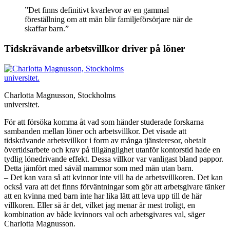
”Det finns definitivt kvarlevor av en gammal
föreställning om att män blir familjeförsörjare när de
skaffar barn.”
Tidskrävande arbetsvillkor driver på löner
Charlotta Magnusson, Stockholms
universitet.
För att försöka komma åt vad som händer studerade forskarna
sambanden mellan löner och arbetsvillkor. Det visade att
tidskrävande arbetsvillkor i form av många tjänsteresor, obetalt
övertidsarbete och krav på tillgänglighet utanför kontorstid hade en
tydlig lönedrivande effekt. Dessa villkor var vanligast bland pappor.
Detta jämfört med såväl mammor som med män utan barn.
– Det kan vara så att kvinnor inte vill ha de arbetsvillkoren. Det kan
också vara att det finns förväntningar som gör att arbetsgivare tänker
att en kvinna med barn inte har lika lätt att leva upp till de här
villkoren. Eller så är det, vilket jag menar är mest troligt, en
kombination av både kvinnors val och arbetsgivares val, säger
Charlotta Magnusson.