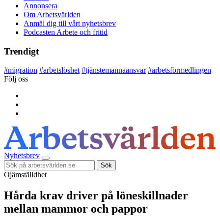
Annonsera
Om Arbetsvärlden
Anmäl dig till vårt nyhetsbrev
Podcasten Arbete och fritid
Trendigt
#
migration
#
arbetslöshet
#
tjänstemannaansvar
#
arbetsförmedlingen
Följ oss
Nyhetsbrev
Sök
Ojämställdhet
Hårda krav driver på löneskillnader
mellan mammor och pappor