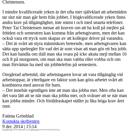
Christensen.
I mindre kvalificerade yrken är det ofta mer självklart att arbetstiden
tar slut när man går hem från jobbet. I högkvalificerade yrken finns
andra krav på tillgänglighet, inte minst i och med smarta telefoner.
Peter Tai Christensen menar att kraven om att ha koll på mejlen på
fritiden och semestern kan komma från arbetsgivaren, men det kan
också vara ett tryck som skapas av att kollegor driver på varandra.
– Det är svårt att styra människors beteende, men arbetsgivaren kan
sätta upp spelregler för vad det är som visar att man gör ett bra jobb.
Det kan handla om ifall man ska svara på icke akuta mejl mellan 16
och 8 på morgonen, om man ska man vabba eller vobba och om
man förväntas ha med sin jobbtelefon på semestern.
Oreglerad arbetstid, där arbetstagaren lovar att vara tillgänglig vid
arbetstoppar, är ytterligare en faktor som kan göra arbetet svårt att
kombinera med ansvar för barn.
– Det innebär egentligen inte att man ska jobba mer. Men ofta kan
det vara lätt att se när man ska jobba mer, och svårare att se när man
kan jobba mindre. Och föräldraskapet ställer ju lika höga krav året
runt.
Fatima Grönblad
Kontakta skribenten
9 dec 2014 | 15:14