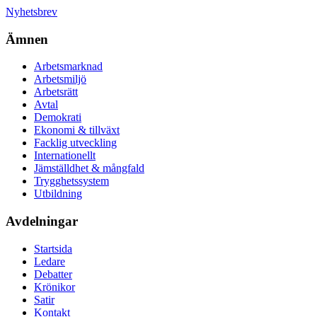
Nyhetsbrev
Ämnen
Arbetsmarknad
Arbetsmiljö
Arbetsrätt
Avtal
Demokrati
Ekonomi & tillväxt
Facklig utveckling
Internationellt
Jämställdhet & mångfald
Trygghetssystem
Utbildning
Avdelningar
Startsida
Ledare
Debatter
Krönikor
Satir
Kontakt