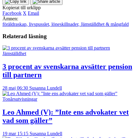
Kopierat till urklipp
Facebook
X
Email
Ämnen:
föräldraskap
,
livspusslet
,
löneskillnader
,
Jämställdhet & mångfald
Relaterad läsning
Jämställdhet
3 procent av svenskarna avsätter pension
till partnern
28 maj 06:30
Susanna Lundell
Tonårsutvisningar
Leo Ahmed (V): ”Inte ens advokater vet
vad som gäller”
19 mar 15:15
Susanna Lundell