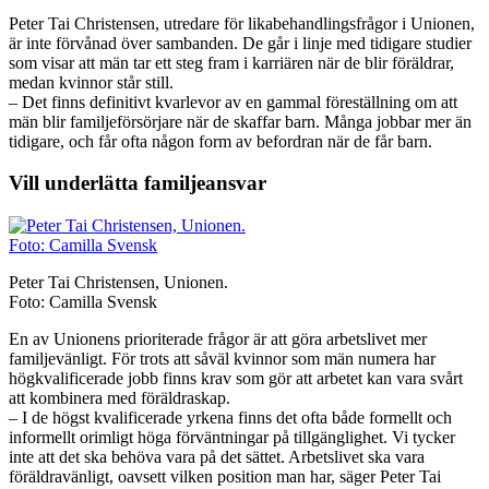
Peter Tai Christensen, utredare för likabehandlingsfrågor i Unionen,
är inte förvånad över sambanden. De går i linje med tidigare studier
som visar att män tar ett steg fram i karriären när de blir föräldrar,
medan kvinnor står still.
– Det finns definitivt kvarlevor av en gammal föreställning om att
män blir familjeförsörjare när de skaffar barn. Många jobbar mer än
tidigare, och får ofta någon form av befordran när de får barn.
Vill underlätta familjeansvar
Peter Tai Christensen, Unionen.
Foto: Camilla Svensk
En av Unionens prioriterade frågor är att göra arbetslivet mer
familjevänligt. För trots att såväl kvinnor som män numera har
högkvalificerade jobb finns krav som gör att arbetet kan vara svårt
att kombinera med föräldraskap.
– I de högst kvalificerade yrkena finns det ofta både formellt och
informellt orimligt höga förväntningar på tillgänglighet. Vi tycker
inte att det ska behöva vara på det sättet. Arbetslivet ska vara
föräldravänligt, oavsett vilken position man har, säger Peter Tai