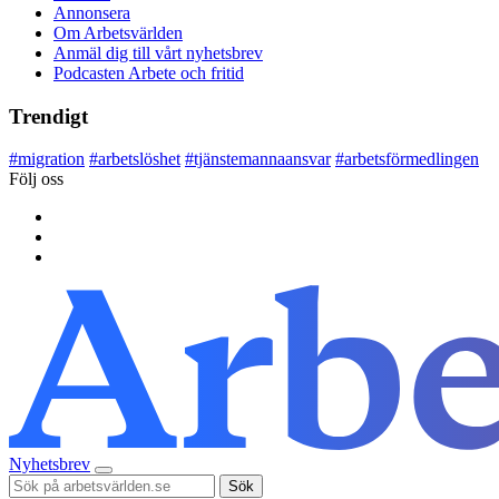
Annonsera
Om Arbetsvärlden
Anmäl dig till vårt nyhetsbrev
Podcasten Arbete och fritid
Trendigt
#
migration
#
arbetslöshet
#
tjänstemannaansvar
#
arbetsförmedlingen
Följ oss
Nyhetsbrev
Sök