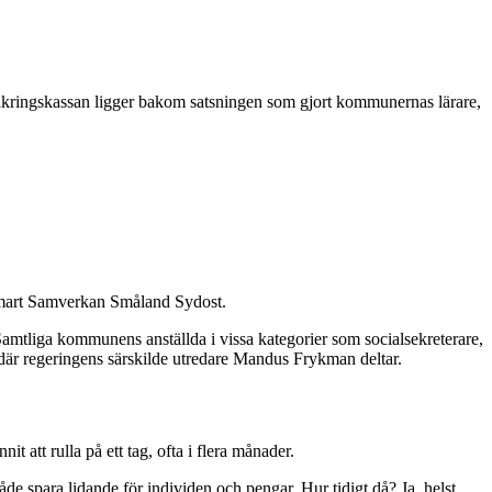
rsäkringskassan ligger bakom satsningen som gjort kommunernas lärare,
 Smart Samverkan Småland Sydost.
 Samtliga kommunens anställda i vissa kategorier som socialsekreterare,
s där regeringens särskilde utredare Mandus Frykman deltar.
 att rulla på ett tag, ofta i flera månader.
de spara lidande för individen och pengar. Hur tidigt då? Ja, helst