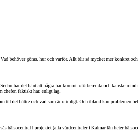
 Vad behöver göras, hur och varför. Allt blir så mycket mer konkret och t
s. Sedan har det hänt att några har kommit oförberedda och kanske mind
 chefen faktiskt har, enligt lag.
 till det bättre och vad som är orimligt. Och ibland kan problemen behöv
ås hälsocentral i projektet (alla vårdcentraler i Kalmar län heter hälsoc