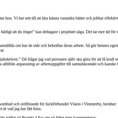
ttar hon. Vi har sett till att lära känna varandra bättre och jobbar effekt
 härligt att du ringer” kan deltagare i projektet säga. Det tar mer tid f
anställda om hur de mår och bekräftar deras arbete. Så gör hennes egen c
ar.
ukskriven.” Då frågar jag vad personen själv ska göra för att få kraft 
ara alltifrån anpassning av arbetsuppgifter till samtalskontakt och kanske 
sombud och ordförande för fackförbundet Vision i Vimmerby, berättar:
 är vad jag har fått höra.
älv träffat på Projekt 4 Ess ute på fältet men kommenterar: