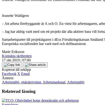
Jeanette Wahlgren
– Att arbeta förebyggande är A och O. En vinst för arbetstagaren, arbe
– Jag har aldrig varit med om ett projekt där alla aktörer bara vill fort
Samarbetsparter till projektägaren i 4Ess Försäkringskassan Småla
Europeiska socialfonden har varit med och delfinansierat.
Marie Eriksson
Kontakta skribenten
17 okt 2019 | 07:00
Kopierat till urklipp
Facebook
X
Email
Ämnen:
Arbetsmiljö
,
sjukskrivning
,
Arbetsmarknad
,
Arbetsmiljö
Relaterad läsning
Samtalston