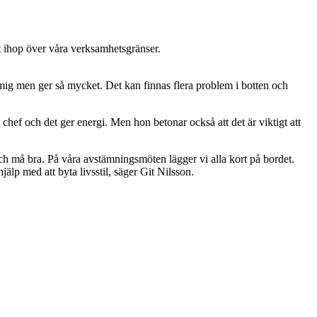
ivt ihop över våra verksamhetsgränser.
ör mig men ger så mycket. Det kan finnas flera problem i botten och
hef och det ger energi. Men hon betonar också att det är viktigt att
och må bra. På våra avstämningsmöten lägger vi alla kort på bordet.
hjälp med att byta livsstil, säger Git Nilsson.