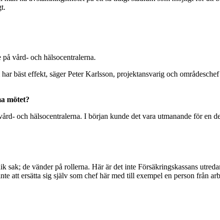
t.
e på vård- och hälsocentralerna.
som har bäst effekt, säger Peter Karlsson, projektansvarig och områdesch
ma mötet?
vård- och hälsocentralerna. I början kunde det vara utmanande för en del 
k sak; de vänder på rollerna. Här är det inte Försäkringskassans utredar
nte att ersätta sig själv som chef här med till exempel en person från a