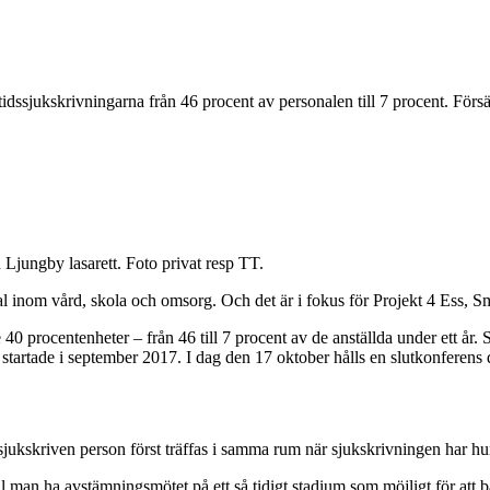
tidssjukskrivningarna från 46 procent av personalen till 7 procent. Fö
 Ljungby lasarett. Foto privat resp TT.
tal inom vård, skola och omsorg. Och det är i fokus för Projekt 4 Ess,
0 procentenheter – från 46 till 7 procent av de anställda under ett år.
om startade i september 2017. I dag den 17 oktober hålls en slutkonferen
jukskriven person först träffas i samma rum när sjukskrivningen har hunnit
l man ha avstämningsmötet på ett så tidigt stadium som möjligt för att bå