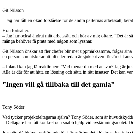
Git Nilsson
– Jag har fått en ökad förståelse för de andra parternas arbetssätt, berä
Hon fortsätter:
– Jag har också ändrat mitt arbetssätt och hör av mig oftare. ”Det är så
många behöver få prata med någon som lyssnar.
Git Nilsson önskar att fler chefer blir mer uppmärksamma, frågar sina 
en person som riskerar att bli eller redan är sjukskriven förstår sitt ansv
– Ibland kan jag få reaktionen: ”Vad menar du med ansvar? Jag är ju sj
Alla är där för att hitta en lösning och sätta in rätt insatser. Det kan v
”Ingen vill gå tillbaka till det gamla”
Tony Söder
Vad tycker projektdeltagarna själva? Tony Söder, som är huvudskydd
– Deltagare har fått konkret och snabb hjälp vid avstämningsmötet. Det
Jeanette Wahlgren, ordförande för Lärarförbundet i Kalmar, har inte sj