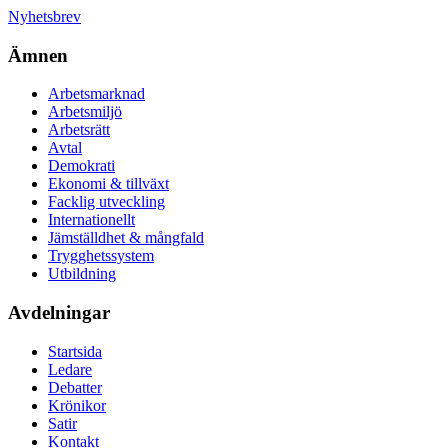
Nyhetsbrev
Ämnen
Arbetsmarknad
Arbetsmiljö
Arbetsrätt
Avtal
Demokrati
Ekonomi & tillväxt
Facklig utveckling
Internationellt
Jämställdhet & mångfald
Trygghetssystem
Utbildning
Avdelningar
Startsida
Ledare
Debatter
Krönikor
Satir
Kontakt