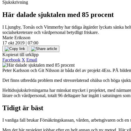
Sjukskrivning
Här dalade sjuktalen med 85 procent
I Ljungby, Torsås och Vimmerby har tidiga åtgärder lyckats sänka hel
socialsekreterare och vårdpersonal betydligt friskare.
Marie Eriksson
17 okt 2019 | 07:00
Kopierat till urklipp
Facebook
X
Email
Peter Karlsson och Git Nilsson är båda del av projekt 4Ess. PÅ bilden
Det finns utbredda problem med stressrelaterad ohälsa och höga sjuk
Heltidssjukskrivningarna har minskat mycket i projektet, med närmare 4
lärare och vårdpersonal, totalt 96 deltagare har ingått i satsningen s
Tidigt är bäst
I vanliga fall brukar Försäkringskassan, vården, arbetsgivaren och en s
Men det här projektet jobbar efter en helt annan och ny metod. Här vil