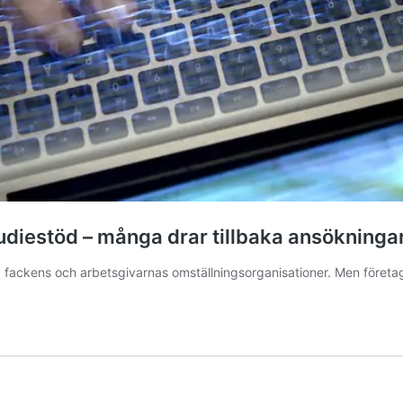
udiestöd – många drar tillbaka ansökninga
 av fackens och arbetsgivarnas omställningsorganisationer. Men föret