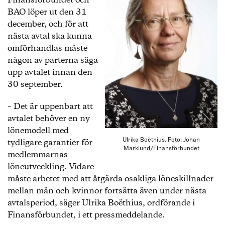
Finansförbundet och
BAO löper ut den 31
december, och för att
nästa avtal ska kunna
omförhandlas måste
någon av parterna säga
upp avtalet innan den
30 september.
– Det är uppenbart att
avtalet behöver en ny
lönemodell med
tydligare garantier för
Ulrika Boëthius. Foto: Johan
Marklund/Finansförbundet
medlemmarnas
löneutveckling. Vidare
måste arbetet med att åtgärda osakliga löneskillnader
mellan män och kvinnor fortsätta även under nästa
avtalsperiod, säger Ulrika Boëthius, ordförande i
Finansförbundet, i ett pressmeddelande.