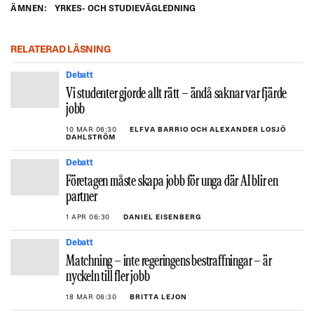
ÄMNEN:
YRKES- OCH STUDIEVÄGLEDNING
RELATERAD LÄSNING
Debatt
Vi studenter gjorde allt rätt – ändå saknar var fjärde
jobb
10 MAR 06:30
ELFVA BARRIO OCH ALEXANDER LOSJÖ
DAHLSTRÖM
Debatt
Företagen måste skapa jobb för unga där AI blir en
partner
1 APR 06:30
DANIEL EISENBERG
Debatt
Matchning – inte regeringens bestraffningar – är
nyckeln till fler jobb
18 MAR 06:30
BRITTA LEJON