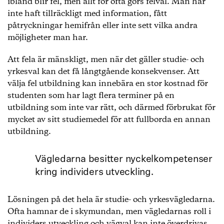
ibland blir fel, men allt för ofta görs felval. Man har
inte haft tillräckligt med information, fått
påtryckningar hemifrån eller inte sett vilka andra
möjligheter man har.
Att fela är mänskligt, men när det gäller studie- och
yrkesval kan det få långtgående konsekvenser. Att
välja fel utbildning kan innebära en stor kostnad för
studenten som har lagt flera terminer på en
utbildning som inte var rätt, och därmed förbrukat för
mycket av sitt studiemedel för att fullborda en annan
utbildning.
Vägledarna besitter nyckelkompetenser
kring individers utveckling.
Lösningen på det hela är studie- och yrkesvägledarna.
Ofta hamnar de i skymundan, men vägledarnas roll i
individers utveckling och vägval kan inte överdrivas.