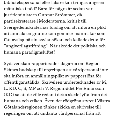
bibliotekspersonal eller läkare kan tvingas ange en
människa i nöd? Bara för några år sedan var
justitieministern Gunnar Strömmer, då
partisekreterare i Moderaterna, kritisk till
Sverigedemokraternas förslag om att införa en plikt
att anmäla en granne som gömmer människor som
fått avslag på sin asylansökan och kallade detta för
”angiverilagstiftning”. När skedde det politiska och
humana paradigmskiftet?
Sydsvenskan rapporterade i dagarna om Region
Skånes budskap till regeringen att vårdpersonal inte
ska införa en anmälningsplikt av papperslösa för
offentliganställda. Skrivelsen undertecknades av M,
L, KD, C, S, MP och V. Regionrådet Per Einarsson
(KD) sa att de ville redan i detta skede lyfta fram det
humana och etiken. Även det rödgröna styret i Västra
Götalandsregionen tänker skicka en skrivelse till
regeringen om att undanta vårdpersonal från att