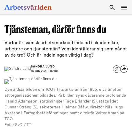
SÖK
Tjänsteman, därför finns du
Varför är svensk arbetsmarknad indelad i akademiker,
arbetare och tjänstemän? Vem identifierar sig som något
av de tre? Och är indelningen viktig i dag?
SANDRA LUND
16 JUN 2023 | 07:00
Den äldsta bilden om TCO i TT:s arkiv är från 1955, elva år efter
att organisationen bildades. På bilden syns dåvarande ordförande
Harald Adamsson, statsminister Tage Erlander (S), statsrådet
Gunnar Sträng (S), sekreterare Hjalmar Bååw, direktör Nils Hugo
Åkesson i Fartygsbefälsföreningen samt direktör Valter Åman på
TCO.
Foto: SvD / TT