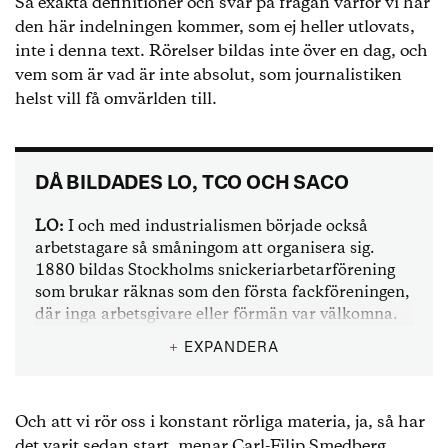
Så exakta definitioner och svar på frågan varför vi har
den här indelningen kommer, som ej heller utlovats,
inte i denna text. Rörelser bildas inte över en dag, och
vem som är vad är inte absolut, som journalistiken
helst vill få omvärlden till.
DÅ BILDADES LO, TCO OCH SACO
LO:
I och med industrialismen började också
arbetstagare så småningom att organisera sig.
1880 bildas Stockholms snickeriarbetarförening
som brukar räknas som den första fackföreningen,
där inga arbetsgivare eller förmän var välkomna.
Själva centralorganisationen bildas 1898 som en
+
EXPANDERA
sammanslutning av olika fackföreningar på en
kongress i Stockholm. De representerade då cirka
50 000 arbetare. 1902 bildas sedan SAF, Svensk
Och att vi rör oss i konstant rörliga materia, ja, så har
arbetsgivarförening (Svenskt näringsliv i dag). De
det varit sedan start, menar Carl-Filip Smedberg.
14 förbunden har i dag dryga 1,2 miljoner