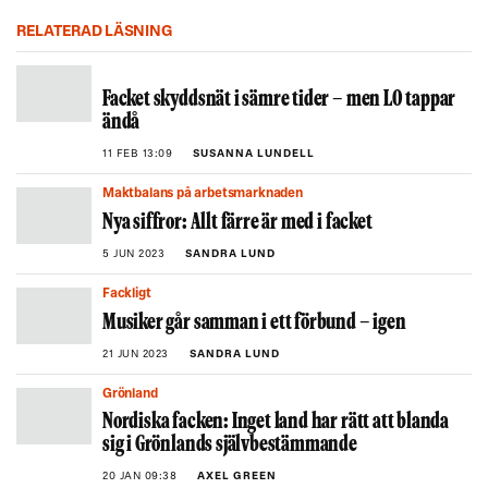
RELATERAD LÄSNING
Facket skyddsnät i sämre tider – men LO tappar
ändå
11 FEB 13:09
SUSANNA LUNDELL
Maktbalans på arbetsmarknaden
Nya siffror: Allt färre är med i facket
5 JUN 2023
SANDRA LUND
Fackligt
Musiker går samman i ett förbund – igen
21 JUN 2023
SANDRA LUND
Grönland
Nordiska facken: Inget land har rätt att blanda
sig i Grönlands självbestämmande
20 JAN 09:38
AXEL GREEN