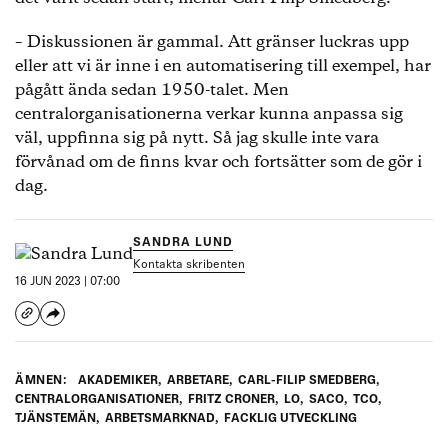
yrkesaktiva medlemmar.
– Diskussionen är gammal. Att gränser luckras upp
TCO:
Bildas sommaren 1944 i och med att två
eller att vi är inne i en automatisering till exempel, har
centralorganisationer, en för privatanställda och
pågått ända sedan 1950-talet. Men
en för offentligt anställda, går ihop (båda hade
centralorganisationerna verkar kunna anpassa sig
funnits sedan 1930-talet). Totalt representerade
väl, uppfinna sig på nytt. Så jag skulle inte vara
man då 38 förbund och cirka 180 000
förvånad om de finns kvar och fortsätter som de gör i
medlemmar. De största förbunden då var
dag.
Industritjänstemannaförbundet, Sveriges
Arbetsledareförbund och Försvarsväsendets
Underbefälsförbund. De 12 förbunden i dag har
SANDRA LUND
dryga 982 000 yrkesaktiva medlemmar.
Kontakta skribenten
16 JUN 2023 | 07:00
Saco:
Bildas 1947 och består då av 18 förbund och
cirka 16 000 medlemmar. Förbundens identitet
byggde på professionstillhörighet och
utbildningsval. I dag har Saco 21 förbunden som
ÄMNEN:
AKADEMIKER
,
ARBETARE
,
CARL-FILIP SMEDBERG
,
tillsammans representerar dryga 739 900
CENTRALORGANISATIONER
,
FRITZ CRONER
,
LO
,
SACO
,
TCO
,
yrkesaktiva medlemmar.
TJÄNSTEMÄN
,
ARBETSMARKNAD
,
FACKLIG UTVECKLING