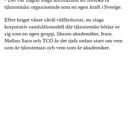
– Det var någon slags antinazism att försöka få
tjänstemän organiserade som en egen kraft i Sverige.
Efter kriget växer såväl välfärdsstat, en slags
korporativ samhällsmodell där tjänstemän börjar se
sig som en egen grupp, liksom akademiker, fram.
Mellan Saco och TCO är det tjafs sedan start om vem
som är tjänsteman och vem som är akademiker.