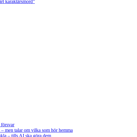
ärt karaktärsmord”
 försvar
 – men talar om vilka som hör hemma
kla – tills AI ska göra dem