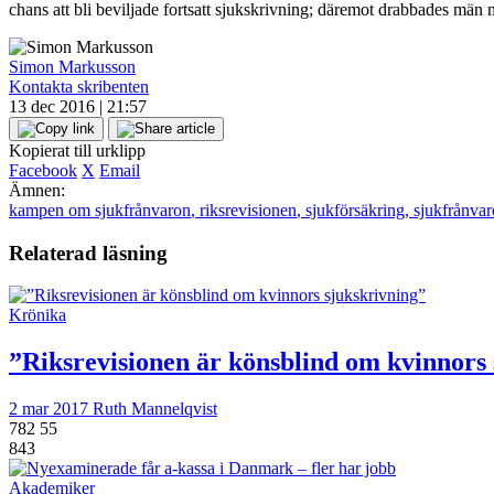
chans att bli beviljade fortsatt sjukskrivning; däremot drabbades män
Simon Markusson
Kontakta skribenten
13 dec 2016 | 21:57
Kopierat till urklipp
Facebook
X
Email
Ämnen:
kampen om sjukfrånvaron
,
riksrevisionen
,
sjukförsäkring
,
sjukfrånvar
Relaterad läsning
Krönika
”Riksrevisionen är könsblind om kvinnors
2 mar 2017
Ruth Mannelqvist
782
55
843
Akademiker