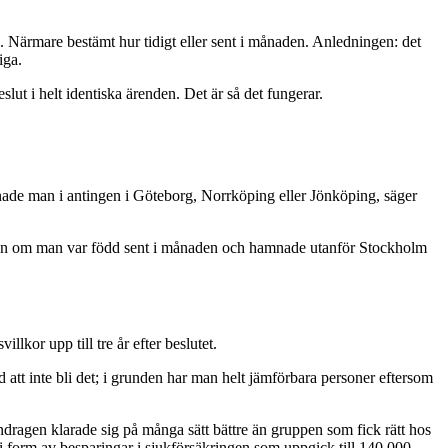
. Närmare bestämt hur tidigt eller sent i månaden. Anledningen: det
iga.
lut i helt identiska ärenden. Det är så det fungerar.
ade man i antingen i Göteborg, Norrköping eller Jönköping, säger
medan om man var född sent i månaden och hamnade utanför Stockholm
lkor upp till tre år efter beslutet.
 att inte bli det; i grunden har man helt jämförbara personer eftersom
indragen klarade sig på många sätt bättre än gruppen som fick rätt hos
i form av besparingar i sjukförsäkringen som uppgick till 140 000