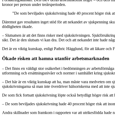
kronor per person under treårsperioden.
”De som beviljades sjukskrivning hade 40 procent högre risk att
Däremot gav resultaten inget stöd för att nekandet av sjukpenning skul
dödligheten ökade.
– Slutsatsen är att det finns risker med sjukskrivningen. Sjukförsäkrin
sikt. Det är den slutsats vi kan dra. Det och att nekandet inte hade nå
Det är en viktig kunskap, enligt Pathric Hägglund, för att läkare och 
Ökade risken att hamna utanför arbetsmarknaden
– Det finns en väldigt stor osäkerhet i bedömningen av arbetsförmåga
utformning och ersättningsnivåer och normer i samhället kring sjuksk
– Det här är en viktig kunskap att ha, man måste vara medveten om 
sjukskrivningarna så man inte överdriver hälsoriskerna med att inte sju
De som fick fortsatt sjukskrivning löpte också betydligt högre risk a
– De som beviljades sjukskrivning hade 40 procent högre risk att inom 
Andra skillnader som framkom i rapporten var att utrikesfödda hade 