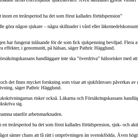
 inom en treårsperiod ha det som förut kallades förtidspension”
le göra någon sjukare – några skillnader i vård eller läkemedelskonsumti
gen har fungerat inlåsande för de som fick sjukpenning beviljad. Flera a
gra effekter, i genomsnitt, på hälsan, säger Pathric Hägglund.
Försäkringskassans handläggare inte ska ”överdriva” hälsorisker med att 
 och det finns mycket forskning som visar att sjukfrånvaro påverkas av
rivning, säger Pathric Hägglund.
sjukskrivningarnas risker också. Läkarna och Försäkringskassans hand
kskriva sig.
tt hamna utanför arbetsmarknaden.
en treårsperiod ha det som förut kallades förtidspension, sjuk- och akti
något sämre chans att få rätt i omprövningen än svenskfödda. Även högt