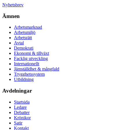
Nyhetsbrev
Ämnen
Arbetsmarknad
Arbetsmiljö
Arbetsrätt
Avtal
Demokrati
Ekonomi & tillväxt
Facklig utveckling
Internationellt
Jämställdhet & mångfald
Trygghetssystem
Utbildning
Avdelningar
Startsida
Ledare
Debatter
Krönikor
Satir
Kontakt