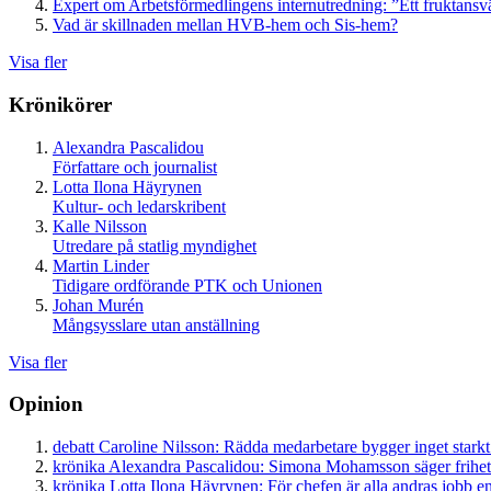
Expert om Arbetsförmedlingens internutredning: ”Ett fruktansv
Vad är skillnaden mellan HVB-hem och Sis-hem?
Visa fler
Krönikörer
Alexandra Pascalidou
Författare och journalist
Lotta Ilona Häyrynen
Kultur- och ledarskribent
Kalle Nilsson
Utredare på statlig myndighet
Martin Linder
Tidigare ordförande PTK och Unionen
Johan Murén
Mångsysslare utan anställning
Visa fler
Opinion
debatt
Caroline Nilsson:
Rädda medarbetare bygger inget starkt
krönika
Alexandra Pascalidou:
Simona Mohamsson säger frihet
krönika
Lotta Ilona Häyrynen:
För chefen är alla andras jobb en