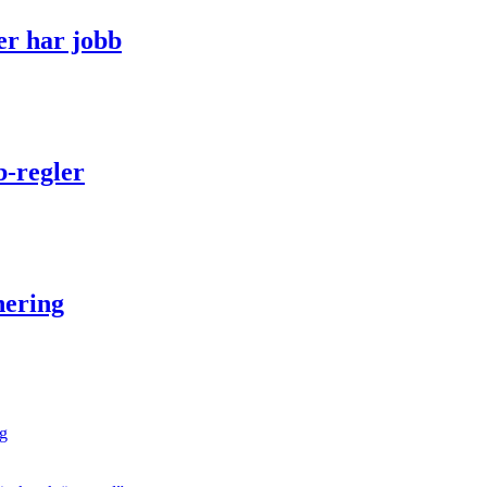
er har jobb
b-regler
nering
ng