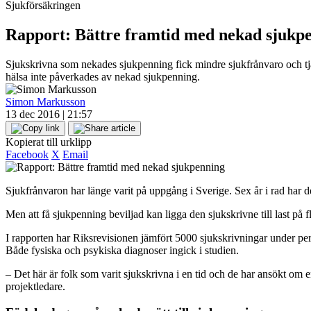
Sjukförsäkringen
Rapport: Bättre framtid med nekad sjukp
Sjukskrivna som nekades sjukpenning fick mindre sjukfrånvaro och tjän
hälsa inte påverkades av nekad sjukpenning.
Simon Markusson
13 dec 2016 | 21:57
Kopierat till urklipp
Facebook
X
Email
Sjukfrånvaron har länge varit på uppgång i Sverige. Sex år i rad har de
Men att få sjukpenning beviljad kan ligga den sjukskrivne till last på f
I rapporten har Riksrevisionen jämfört 5000 sjukskrivningar under per
Både fysiska och psykiska diagnoser ingick i studien.
– Det här är folk som varit sjukskrivna i en tid och de har ansökt om
projektledare.