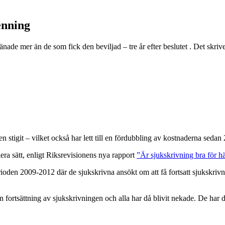
enning
ade mer än de som fick den beviljad – tre år efter beslutet . Det skrive
n stigit – vilket också har lett till en fördubbling av kostnaderna sedan
lera sätt, enligt Riksrevisionens nya rapport
”Är sjukskrivning bra för h
ioden 2009-2012 där de sjukskrivna ansökt om att få fortsatt sjukskrivn
 en fortsättning av sjukskrivningen och alla har då blivit nekade. De ha