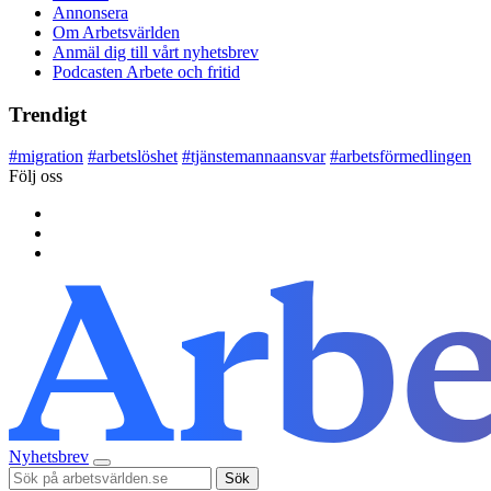
Annonsera
Om Arbetsvärlden
Anmäl dig till vårt nyhetsbrev
Podcasten Arbete och fritid
Trendigt
#
migration
#
arbetslöshet
#
tjänstemannaansvar
#
arbetsförmedlingen
Följ oss
Nyhetsbrev
Sök