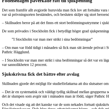
Födelsedagen påverkade rätt till sjukpenning
Det som framför allt avgjorde huruvida man fick lov att fortsätta var
var så prövningsorten bestämdes, och besluten skiljer sig stort beroen
– Skillnaden beror på att det finns ett stort bedömningsutrymme i sjukf
De som prövades i Stockholm fick i betydligt högre grad sjukpenning
”I Stockholm var man mer strikt i sina bedömningar”
– Om man var född tidigt i månaden så fick man sitt ärende prövat i
Pathric Hägglund.
– I Stockholm var man mer strikt i sina bedömningar så det var en l
var sannolikheten 12 procent.
Sjukskrivna fick det bättre efter avslag
Skillnaden gjorde det möjligt för studieförfattarna att dra slutsatser 
– Det är en systematisk och väldigt tydlig skillnad mellan grupperna s
det är slumpen som avgör när i månaden man är född, säger Pathric 
Och det visade sig att det kanske var de som nekades fortsatt sjukskri
Försäkringskassan. Dels blev deras arbetsinkomst högre – och dels min