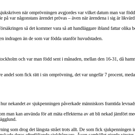
a sjukskriven när omprövningen avgjordes var vilket datum man var född
de på var någonstans ärendet prövas – även när ärendena i sig är likvärd
örsäkringen så det kommer vara så att handläggare ibland fattar olika bes
en indragen än de som var födda utanför huvudstaden.
 Stockholm och var man född sent i månaden, mellan den 16-31, då hamn
ägre andel som fick rätt i sin omprövning, det var ungefär 7 procent, 
om hur nekandet av sjukpenningen påverkade människors framtida levnadsvil
om man kan använda för att mäta effekterna av att bli nekad jämfört med
Hägglund.
vning som drog det längsta strået trots allt. De som fick sjukpenningen 
skade deras efterföljande sjukfrånvaro. Även samhället gjorde vinster 