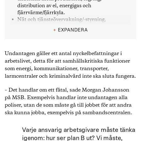
distribution av el, energigas och
fjärrvärme/fjärrkyla.
Nät och tjänsteövervakning/-styrning,
incidenthantering, och felavhjälpning för
+
EXPANDERA
transmissionsnät och accessnät inom
infrastruktur för elektroniska
kommunikationer.
Undantagen gäller ett antal nyckelbefattningar i
Styrning/övervakning, provtagning, för att
arbetslivet, detta för att samhällskritiska funktioner
upprätthålla produktion, lagring och
distribution av dricksvatten och rening av
som energi, kommunikationer, transporter,
avloppsvatten.
larmcentraler och kriminalvård inte ska sluta fungera.
Trafikledning, lotsning,
sjötrafikinformationstjänst etc. för lufttrafik,
– Det handlar om ett fåtal, sade Morgan Johansson
sjöfart, järnväg och väg.
på MSB. Exempelvis handlar inte undantagen alla
Informations- och alarmeringscentraler som
poliser, utan de som måste gå till jobbet för att andra
betjänar räddningstjänst, polis, omsorg och-/
ska kunna jobba, exempelvis på sambandscentralen.
eller hälso- och sjukvård.
Kriminalvård och Migrationsverkets förvar.
Varje ansvarig arbetsgivare måste tänka
Källa: MSB
igenom: hur ser plan B ut? Vi måste,