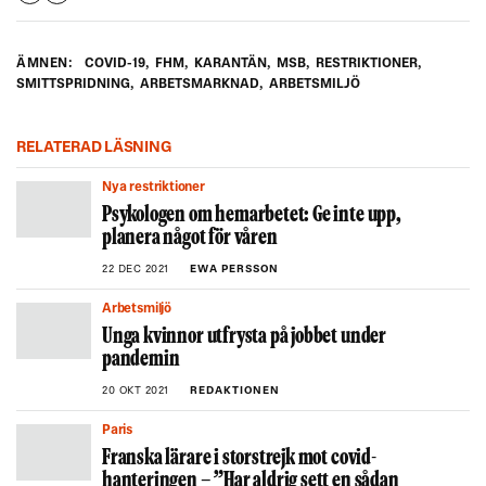
ÄMNEN:
COVID-19
,
FHM
,
KARANTÄN
,
MSB
,
RESTRIKTIONER
,
SMITTSPRIDNING
,
ARBETSMARKNAD
,
ARBETSMILJÖ
RELATERAD LÄSNING
Nya restriktioner
Psykologen om hemarbetet: Ge inte upp,
planera något för våren
22 DEC 2021
EWA PERSSON
Arbetsmiljö
Unga kvinnor utfrysta på jobbet under
pandemin
20 OKT 2021
REDAKTIONEN
Paris
Franska lärare i storstrejk mot covid-
hanteringen – ”Har aldrig sett en sådan