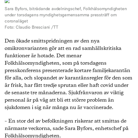
Sara Byfors, biträdande avdelningschef, Folkhälsomyndigheten
under torsdagens myndighetsgemensamma pressträff om
coronaläget
Foto: Claudio Bresciani /TT
Den ökade smittspridningen av den nya
omikronvarianten gör att en rad samhällskritiska
funktioner är hotade. Det menar
Folkhälsomyndigheten, som på torsdagens
presskonferens presenterade kortare familjekarantän
för alla, och slopandet av karantänsregler för den som
är frisk, har fått tredje sprutan eller haft covid under
de senaste tre månaderna. Sjukfrånvaron av viktig
personal är på väg att bli ett större problem än
sjukdomen i sig när många nu är vaccinerade.
– En stor del av befolkningen riskerar att smittas de
närmaste veckorna, sade Sara Byfors, enhetschef på
Folkhälsomyndigheten.