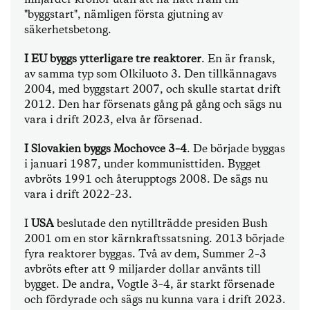
"byggstart", nämligen första gjutning av
säkerhetsbetong.
I EU byggs ytterligare tre reaktorer
. En är fransk,
av samma typ som Olkiluoto 3. Den tillkännagavs
2004, med byggstart 2007, och skulle startat drift
2012. Den har försenats gång på gång och sägs nu
vara i drift 2023, elva år försenad.
I Slovakien byggs Mochovce 3–4
. De började byggas
i januari 1987, under kommunisttiden. Bygget
avbröts 1991 och återupptogs 2008. De sägs nu
vara i drift 2022–23.
I
USA
beslutade den nytillträdde presiden Bush
2001 om en stor kärnkraftssatsning. 2013 började
fyra reaktorer byggas. Två av dem, Summer 2–3
avbröts efter att 9 miljarder dollar använts till
bygget. De andra, Vogtle 3–4, är starkt försenade
och fördyrade och sägs nu kunna vara i drift 2023.