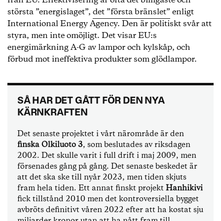
från EU. Effektivisering är ofta det billigaste och
största ”energislaget”,
det ”första bränslet”
enligt
International Energy Agency. Den är politiskt svår att
styra, men inte omöjligt. Det visar EU:s
energimärkning A-G av lampor och kylskåp, och
förbud mot ineffektiva produkter som glödlampor.
SÅ HAR DET GÅTT FÖR DEN NYA
KÄRNKRAFTEN
Det senaste projektet i vårt närområde är den
finska Olkiluoto 3
, som beslutades av riksdagen
2002. Det skulle varit i full drift i maj 2009, men
försenades gång på gång. Det senaste beskedet är
att det ska ske till nyår 2023, men tiden skjuts
fram hela tiden. Ett annat finskt projekt
Hanhikivi
fick tillstånd 2010 men det kontroversiella bygget
avbröts definitivt våren 2022 efter att ha kostat sju
miljarder kronor utan att ha nått fram till