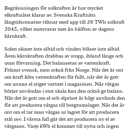
Begränsningen för solkraften är hur mycket
elkraftnätet klarar av. Svenska Kraftnäts
långtidscenarier räknar med upp till 28 TWh solkraft
2045, vilket motsvarar mer än hälften av dagens
kärnkraft.
Solen skiner inte alltid och vinden blåser inte alltid.
Även kärnkraften drabbas av stopp, ibland länge och
utan förvarning. Det balanseras av vattenkraft.
Främst svensk, men också från Norge. När det är ont
om kraft körs vattenkraften för fullt, när det är gott
om annan el stiger vattnet i magasinen. När vätgas
börjar användas i stor skala kan den också ge balans.
När det är gott om el och elpriset är högt används den
för att producera vätgas till bergrumslager. När det är
ont om el tar man vätgas ur lagret för att producera
stål osv. I värsta fall går det att producera ny el av
vätgasen. Varje kWh el kommer till nytta och ingen