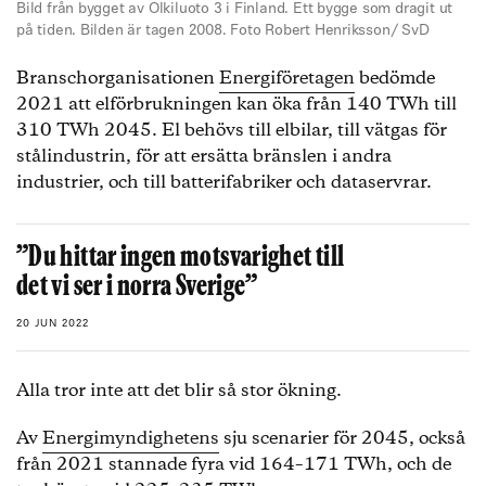
Bild från bygget av Olkiluoto 3 i Finland. Ett bygge som dragit ut
på tiden. Bilden är tagen 2008. Foto Robert Henriksson/ SvD
Branschorganisationen
Energiföretagen
bedömde
2021 att elförbrukningen kan öka från 140 TWh till
310 TWh 2045. El behövs till elbilar, till vätgas för
stålindustrin, för att ersätta bränslen i andra
industrier, och till batterifabriker och dataservrar.
”Du hittar ingen motsvarighet till
det vi ser i norra Sverige”
20 JUN 2022
Alla tror inte att det blir så stor ökning.
Av
Energimyndighetens
sju scenarier för 2045, också
från 2021 stannade fyra vid 164–171 TWh, och de