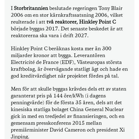
I
Storbritannien
beslutade regeringen Tony Blair
2006 om en stor kärnkraftssatsning 2006, vilket
reulterade i att
två reaktorer, Hinkley Point C
började byggas 2017. Det senaste beskedet är att
reaktorerna ska vara i drift 2027.
Hinkley Point C beräknas kosta mer än 300
miljarder kronor att bygga. Leverantören
Electricité de France (EDF), Västeuropas största
kraftbolag, är övervägande statligt ägt och hade en
god kreditvärdighet när projektet fördes på tal.
Men för att skulle byggas krävdes dels ett av staten
garanterat pris på 144 öre/kWh (i dagens
penningvärde) för de första 35 åren, dels att det
kinesiska statliga bolaget China General Nuclear
gick in med en tredjedel av finansieringen, och en
gemensam presskonferens 2015 mellan
premiärminister David Cameron och president Xi
Jinping.