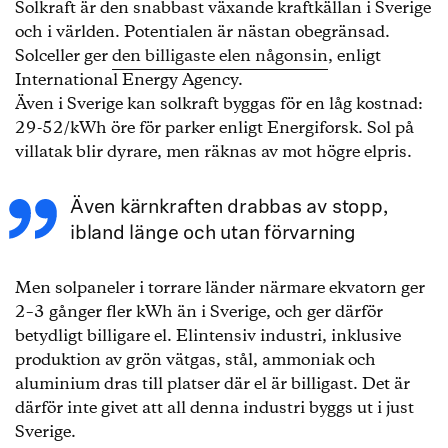
Solkraft är den snabbast växande kraftkällan i Sverige
och i världen. Potentialen är nästan obegränsad.
Solceller ger
den billigaste elen någonsin
, enligt
International Energy Agency.
Även i Sverige kan solkraft byggas för en låg kostnad:
29-52/kWh öre för parker enligt Energiforsk. Sol på
villatak blir dyrare, men räknas av mot högre elpris.
Även kärnkraften drabbas av stopp,
ibland länge och utan förvarning
Men solpaneler i torrare länder närmare ekvatorn ger
2–3 gånger fler kWh än i Sverige, och ger därför
betydligt billigare el. Elintensiv industri, inklusive
produktion av grön vätgas, stål, ammoniak och
aluminium dras till platser där el är billigast. Det är
därför inte givet att all denna industri byggs ut i just
Sverige.